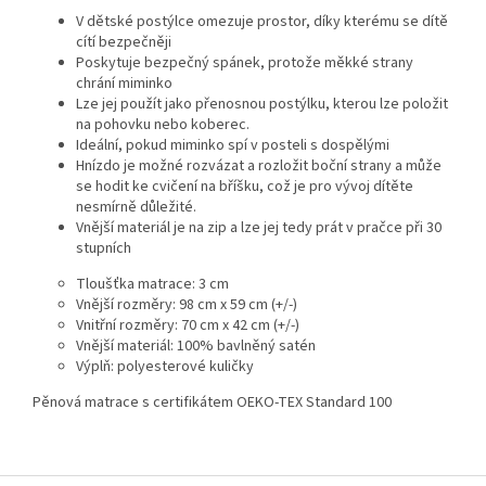
V dětské postýlce omezuje prostor, díky kterému se dítě
cítí bezpečněji
Poskytuje bezpečný spánek, protože měkké strany
chrání miminko
Lze jej použít jako přenosnou postýlku, kterou lze položit
na pohovku nebo koberec.
Ideální, pokud miminko spí v posteli s dospělými
Hnízdo je možné rozvázat a rozložit boční strany a může
se hodit ke cvičení na bříšku, což je pro vývoj dítěte
nesmírně důležité.
Vnější materiál je na zip a lze jej tedy prát v pračce při 30
stupních
Tloušťka matrace: 3 cm
Vnější rozměry: 98 cm x 59 cm (+/-)
Vnitřní rozměry: 70 cm x 42 cm (+/-)
Vnější materiál: 100% bavlněný satén
Výplň: polyesterové kuličky
Pěnová matrace s certifikátem OEKO-TEX Standard 100