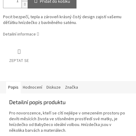
Přidat do košíku
Pocit bezpečí, tepla a zároveň krásný čistý design zajistí vašemu
děťátku hnízdečko z bavlněného saténu.
Detailní informace
ZEPTAT SE
Popis
Hodnocení
Diskuze
Značka
Detailní popis produktu
Pro novorozence, kteří se cítí nejlépe v omezeném prostoru po
devíti měsících života ve stísněném prostředí své matky, je
hnízdečko od BabyDeco ideální volbou. Hnízdečka jsou v
několika barvách a materiálech.