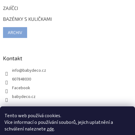
ZAJÍČCI
BAZÉNKY S KULIČKAMI
ARCHIV
Kontakt
info
@
babydeco.cz
607848030
Facebook
babydeco.cz
Tento web používá cookies.
Více informací o používání souborů, jejich uplatnění a
schválení naleznete
zde
.