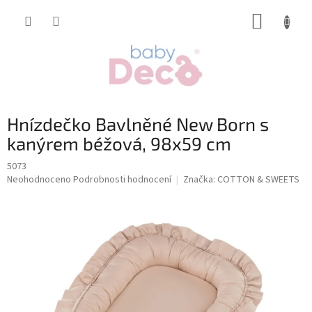
Přejít
NÁKUP
na
obsah
KOŠÍK
Hnízdečko Bavlněné New Born s
kanýrem béžová, 98x59 cm
5073
Průměrné
Neohodnoceno
Podrobnosti hodnocení
Značka:
COTTON & SWEETS
hodnocení
produktu
je
0,0
z
5
hvězdiček.