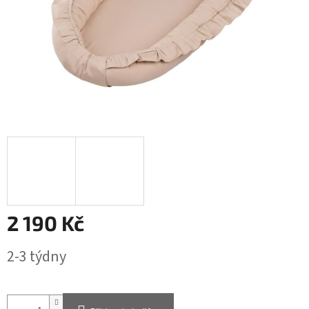
2 190 Kč
Měrná
2-3 týdny
cena: