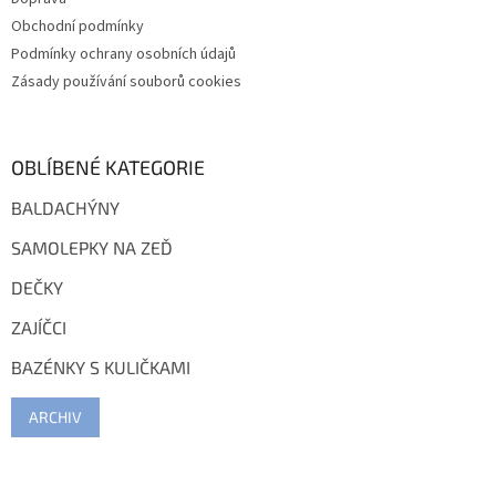
y
Obchodní podmínky
v
ý
Podmínky ochrany osobních údajů
p
Zásady používání souborů cookies
i
s
u
OBLÍBENÉ KATEGORIE
BALDACHÝNY
SAMOLEPKY NA ZEĎ
DEČKY
ZAJÍČCI
BAZÉNKY S KULIČKAMI
ARCHIV