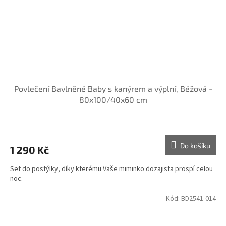
Povlečení Bavlněné Baby s kanýrem a výplní, Béžová -
80x100/40x60 cm
Do košíku
1 290 Kč
Set do postýlky, díky kterému Vaše miminko dozajista prospí celou
noc.
Kód:
BD2541-014