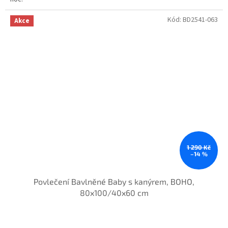
Kód:
BD2541-063
Akce
1 290 Kč
–14 %
Povlečení Bavlněné Baby s kanýrem, BOHO,
80x100/40x60 cm