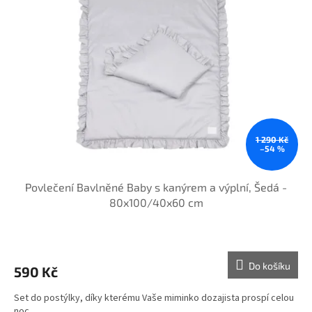
1 290 Kč
–54 %
Povlečení Bavlněné Baby s kanýrem a výplní, Šedá -
80x100/40x60 cm
Do košíku
590 Kč
Set do postýlky, díky kterému Vaše miminko dozajista prospí celou
noc.