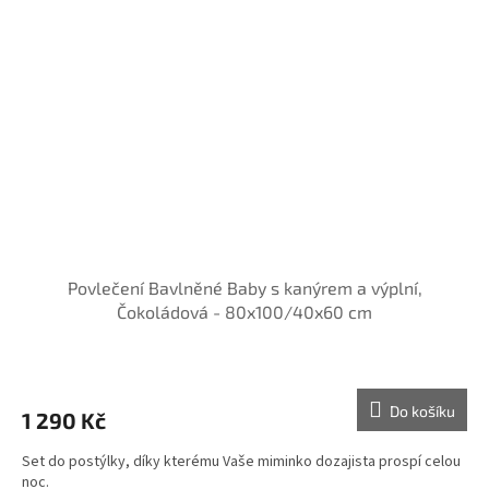
Povlečení Bavlněné Baby s kanýrem a výplní,
Čokoládová - 80x100/40x60 cm
Do košíku
1 290 Kč
Set do postýlky, díky kterému Vaše miminko dozajista prospí celou
noc.