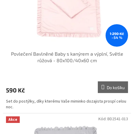
1 290 Kč
–54 %
Povlečení Bavlněné Baby s kanýrem a výplní, Světle
růžová - 80x100/40x60 cm
Do košíku
590 Kč
Set do postýlky, díky kterému Vaše miminko dozajista prospí celou
noc.
Kód:
BD2541-013
Akce