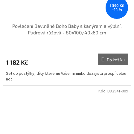
1 390 Kč
–14 %
Povlečení Bavlněné Boho Baby s kanýrem a výplní,
Pudrová růžová - 80x100/40x60 cm
Do košíku
1 182 Kč
Set do postýlky, díky kterému Vaše miminko dozajista prospí celou
noc.
Kód:
BD2541-009