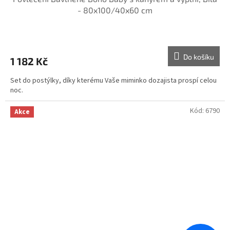
- 80x100/40x60 cm
Do košíku
1 182 Kč
Set do postýlky, díky kterému Vaše miminko dozajista prospí celou
noc.
Kód:
6790
Akce