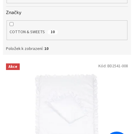
Značky
COTTON & SWEETS
10
Položek k zobrazení:
10
V
Kód:
BD2541-008
Akce
ý
p
i
s
p
r
o
d
u
k