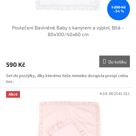
t
ů
1 290 Kč
–54 %
Povlečení Bavlněné Baby s kanýrem a výplní, Bílá -
80x100/40x60 cm
Do košíku
590 Kč
Set do postýlky, díky kterému Vaše miminko dozajista prospí celou
noc.
Kód:
BD2541-011
Akce