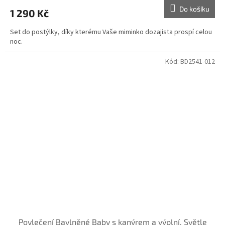
Do košíku
1 290 Kč
Set do postýlky, díky kterému Vaše miminko dozajista prospí celou
noc.
Kód:
BD2541-012
Povlečení Bavlněné Baby s kanýrem a výplní, Světle