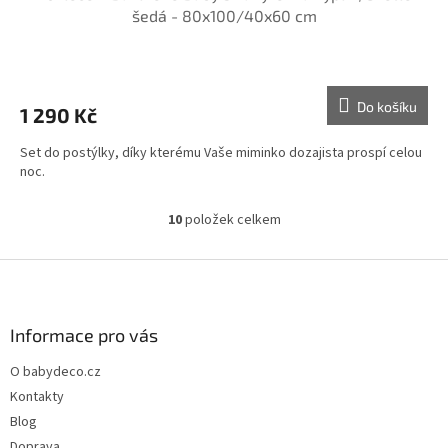
šedá - 80x100/40x60 cm
Do košíku
1 290 Kč
Set do postýlky, díky kterému Vaše miminko dozajista prospí celou
noc.
10
položek celkem
O
v
l
Z
á
á
d
p
a
a
Informace pro vás
c
t
í
O babydeco.cz
í
p
Kontakty
r
v
Blog
k
Doprava