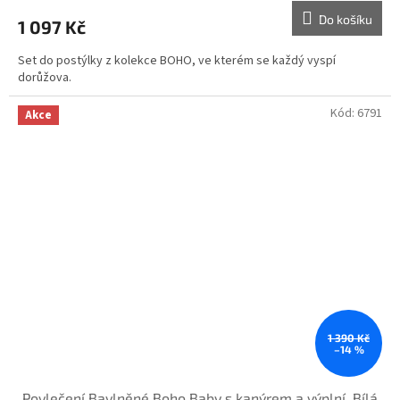
Do košíku
1 097 Kč
Set do postýlky z kolekce BOHO, ve kterém se každý vyspí
dorůžova.
Kód:
6791
Akce
1 390 Kč
–14 %
Povlečení Bavlněné Boho Baby s kanýrem a výplní, Bílá