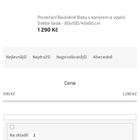
Povlečení Bavlněné Baby s kanýrem a výplní,
Světle šedá - 80x100/40x60 cm
1 290 Kč
Ř
a
Nejlevnější
Nejdražší
Nejprodávanější
Abecedně
z
e
n
Cena
í
p
590
Kč
1290
Kč
r
o
d
u
k
t
Na skladě
2
ů