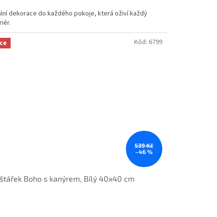
ální dekorace do každého pokoje, která oživí každý
riér.
Kód:
6799
ce
539 Kč
–46 %
štářek Boho s kanýrem, Bílý 40x40 cm