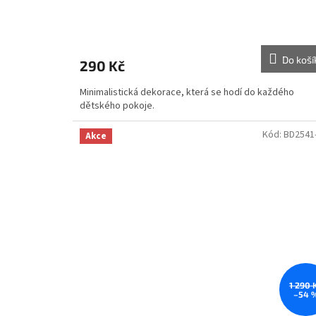
Do koší
290 Kč
Minimalistická dekorace, která se hodí do každého
dětského pokoje.
Kód:
BD2541
Akce
1 290 
–54 