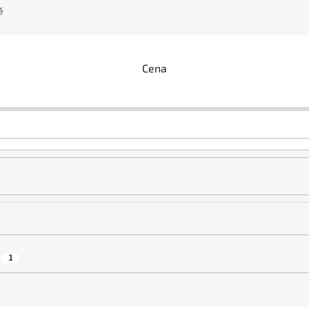
ě
Cena
1