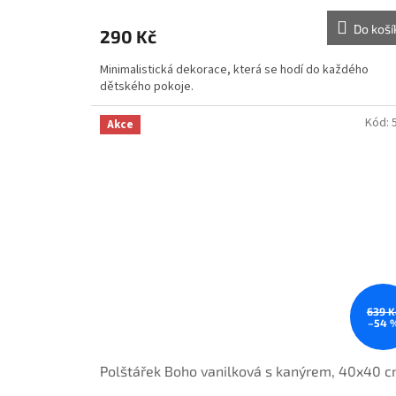
Do koší
290 Kč
Minimalistická dekorace, která se hodí do každého
dětského pokoje.
Kód:
Akce
639 K
–54 
Polštářek Boho vanilková s kanýrem, 40x40 