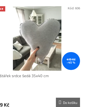
Kód:
606
ce
419 Kč
–45 %
štářek srdce šedá 35x40 cm
Do košíku
9 Kč