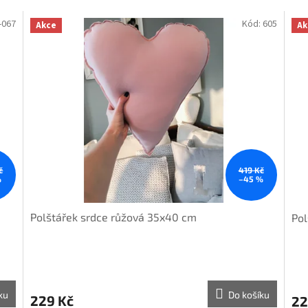
-067
Kód:
605
Akce
Ak
č
419 Kč
%
–45 %
Polštářek srdce růžová 35x40 cm
Pol
ku
Do košíku
229 Kč
22