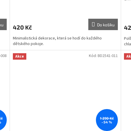
ku
Do košíku
420 Kč
42
Minimalistická dekorace, která se hodí do každého
Polš
dětského pokoje.
chl
-008
Kód:
BD2541-011
Akce
Ak
Kč
1 290 Kč
%
–54 %