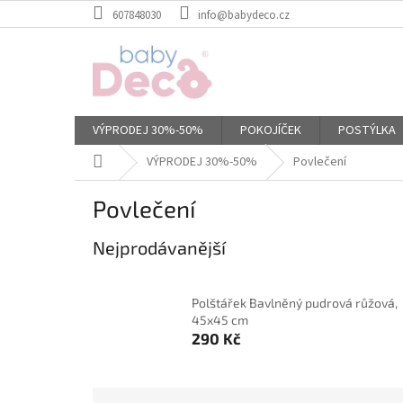
Přejít
607848030
info@babydeco.cz
na
obsah
VÝPRODEJ 30%-50%
POKOJÍČEK
POSTÝLKA
Domů
VÝPRODEJ 30%-50%
Povlečení
Povlečení
Nejprodávanější
Polštářek Bavlněný pudrová růžová,
45x45 cm
290 Kč
Ř