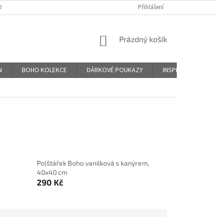
DNÍ PODMÍNKY
PODMÍNKY OCHRANY OSOBNÍCH ÚDAJŮ
Přihlášení
ZÁSADY PO
NÁKUPNÍ
Prázdný košík
KOŠÍK
N
BOHO KOLEKCE
DÁRKOVÉ POUKAZY
INSPIRACE
H
Polštářek Boho vanilková s kanýrem,
40x40 cm
290 Kč