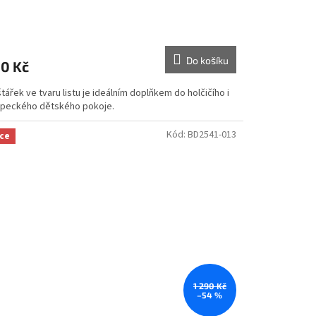
Do košíku
0 Kč
tářek ve tvaru listu je ideálním doplňkem do holčičího i
apeckého dětského pokoje.
Kód:
BD2541-013
ce
1 290 Kč
–54 %