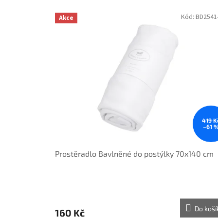
V
Kód:
BD2541
Akce
ý
p
i
s
p
r
o
d
u
k
419 K
–61 
t
ů
Prostěradlo Bavlněné do postýlky 70x140 cm
Do koší
160 Kč