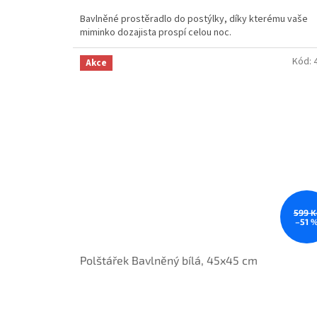
Bavlněné prostěradlo do postýlky, díky kterému vaše
miminko dozajista prospí celou noc.
Kód:
Akce
599 K
–51 
Polštářek Bavlněný bílá, 45x45 cm