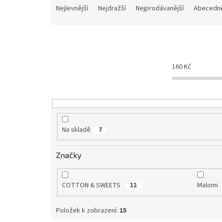
a
Nejlevnější
Nejdražší
Nejprodávanější
Abecedn
z
e
n
í
p
160
Kč
r
o
d
u
k
t
Na skladě
7
ů
Značky
COTTON & SWEETS
Malomi
12
Položek k zobrazení:
15