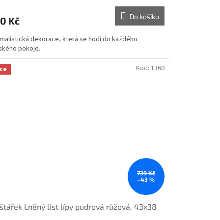
Do košíku
0 Kč
imalistická dekorace, která se hodí do každého
ského pokoje.
Kód:
1360
ce
739 Kč
–43 %
štářek Lněný list lípy pudrová růžová, 43x38