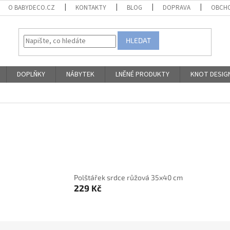
O BABYDECO.CZ
KONTAKTY
BLOG
DOPRAVA
OBCHO
HLEDAT
DOPLŇKY
NÁBYTEK
LNĚNÉ PRODUKTY
KNOT DESIG
Polštářek srdce růžová 35x40 cm
229 Kč