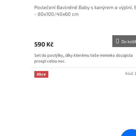
Povlečení Bavlněné Baby s kanýrem a výplní, B
- 80x100/40x60 cm
Do koší
590 Kč
Set do postýlky, díky kterému Vaše miminko dozajista
prospí celou noc.
Kód:
Akce