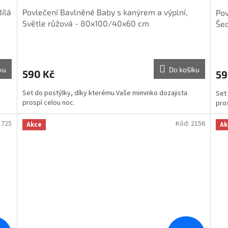
ílá
Povlečení Bavlněné Baby s kanýrem a výplní,
Pov
Světle růžová - 80x100/40x60 cm
Še
ku
Do košíku
590 Kč
59
Set do postýlky, díky kterému Vaše miminko dozajista
Set
prospí celou noc.
pro
1725
Kód:
2156
Akce
Ak