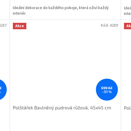
Ideální dekorace do každého pokoje, která oživí každý
Ide
interiér.
inte
4287
Kód:
4289
Akce
Ak
č
599 Kč
%
–51 %
Polštářek Bavlněný pudrová růžová, 45x45 cm
Pol