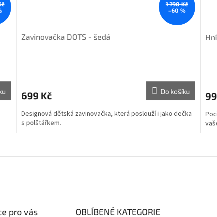
Kč
1 790 Kč
%
–60 %
Zavinovačka DOTS - šedá
Hn
ku
Do košíku
699 Kč
99
Designová dětská zavinovačka, která poslouží i jako dečka
Poci
s polštářkem.
vaš
O
v
l
á
d
a
c
í
e pro vás
OBLÍBENÉ KATEGORIE