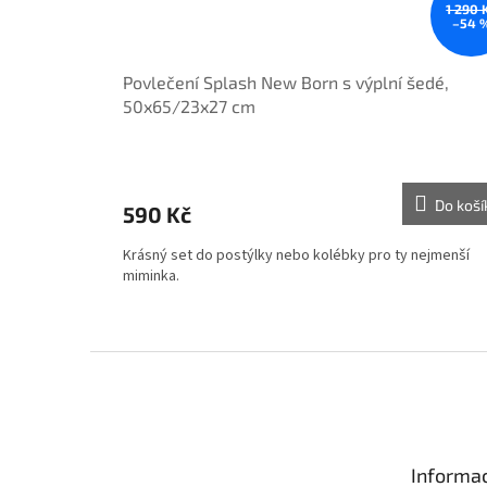
1 290 
–54 
Povlečení Splash New Born s výplní šedé,
50x65/23x27 cm
Do koší
590 Kč
Krásný set do postýlky nebo kolébky pro ty nejmenší
miminka.
Z
á
p
a
t
Informac
í