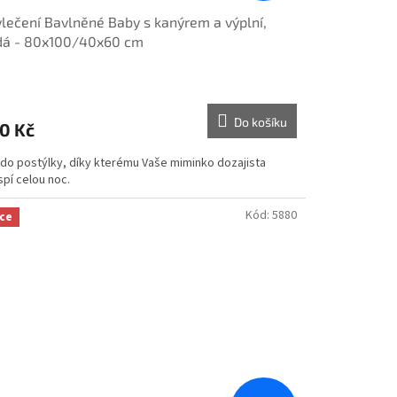
lečení Bavlněné Baby s kanýrem a výplní,
dá - 80x100/40x60 cm
Do košíku
0 Kč
 do postýlky, díky kterému Vaše miminko dozajista
spí celou noc.
Kód:
5880
ce