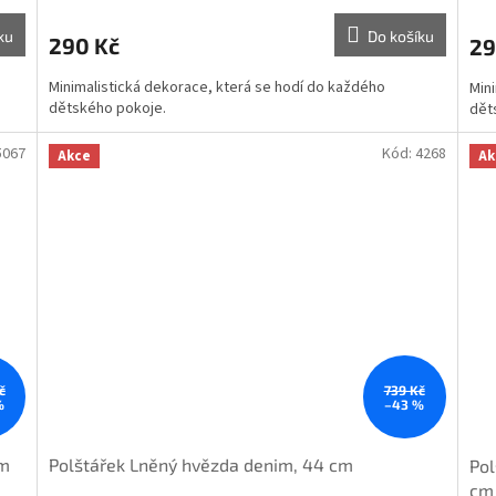
ku
Do košíku
290 Kč
29
Minimalistická dekorace, která se hodí do každého
Min
dětského pokoje.
dět
5067
Kód:
4268
Akce
Ak
č
739 Kč
%
–43 %
cm
Polštářek Lněný hvězda denim, 44 cm
Pol
cm