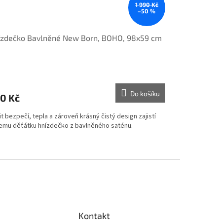
1 990 Kč
–50 %
ízdečko Bavlněné New Born, BOHO, 98x59 cm
Do košíku
0 Kč
t bezpečí, tepla a zároveň krásný čistý design zajistí
emu děťátku hnízdečko z bavlněného saténu.
Kontakt