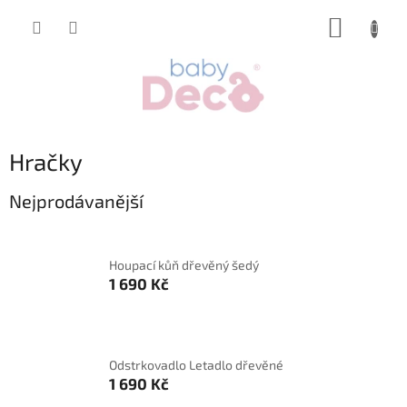
Přejít
NÁKUP
na
obsah
KOŠÍK
Hračky
Nejprodávanější
Houpací kůň dřevěný šedý
1 690 Kč
Odstrkovadlo Letadlo dřevěné
1 690 Kč