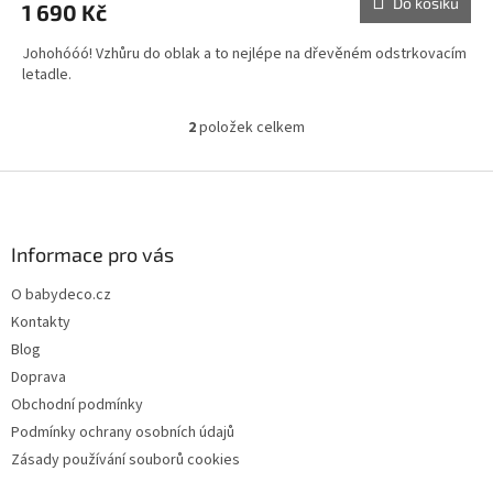
Do košíku
1 690 Kč
Johohóóó! Vzhůru do oblak a to nejlépe na dřevěném odstrkovacím
letadle.
2
položek celkem
O
v
l
Z
á
á
d
p
a
a
Informace pro vás
c
t
í
O babydeco.cz
í
p
Kontakty
r
v
Blog
k
Doprava
y
Obchodní podmínky
v
ý
Podmínky ochrany osobních údajů
p
Zásady používání souborů cookies
i
s