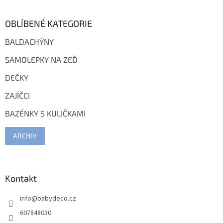
u
OBLÍBENÉ KATEGORIE
BALDACHÝNY
SAMOLEPKY NA ZEĎ
DEČKY
ZAJÍČCI
BAZÉNKY S KULIČKAMI
ARCHIV
Kontakt
info
@
babydeco.cz
607848030