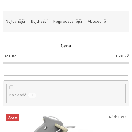
Ř
a
Nejlevnější
Nejdražší
Nejprodávanější
Abecedně
z
e
n
Cena
í
p
1690
Kč
1691
Kč
r
o
d
u
k
t
Na skladě
0
ů
V
Kód:
1392
Akce
ý
p