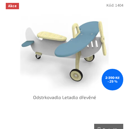
hvězdiček.
Kód:
1404
Akce
2 390 Kč
–29 %
Odstrkovadlo Letadlo dřevěné