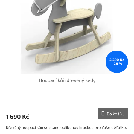
i
s
p
r
o
d
u
k
t
ů
2 290 Kč
–26 %
Houpací kůň dřevěný šedý
Průměrné
hodnocení
produktu
Do košíku
1 690 Kč
je
5,0
Dřevěný houpací kůň se stane oblíbenou hračkou pro Vaše děťátko.
z
5