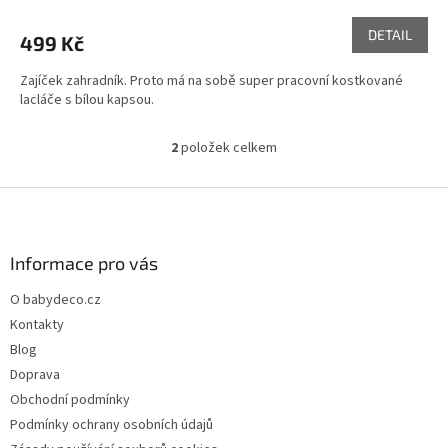
DETAIL
499 Kč
Zajíček zahradník. Proto má na sobě super pracovní kostkované
lacláče s bílou kapsou.
2
položek celkem
O
v
l
Z
á
á
d
p
a
a
Informace pro vás
c
t
í
O babydeco.cz
í
p
Kontakty
r
v
Blog
k
Doprava
y
Obchodní podmínky
v
ý
Podmínky ochrany osobních údajů
p