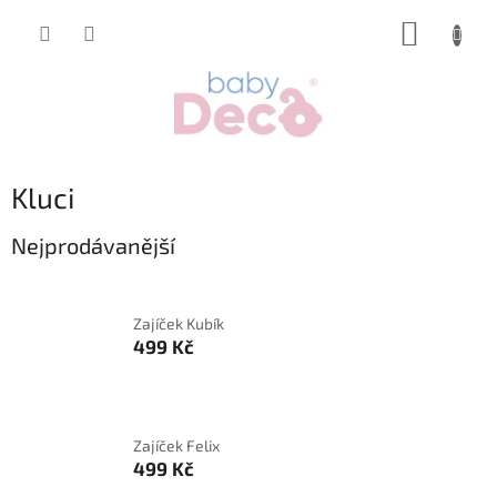
Přejít
NÁKUP
na
obsah
KOŠÍK
Kluci
Nejprodávanější
Zajíček Kubík
499 Kč
Zajíček Felix
499 Kč