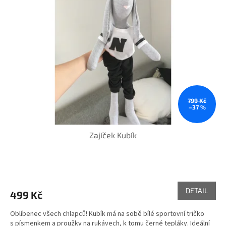
i
s
p
r
o
d
u
k
t
ů
799 Kč
–37 %
Zajíček Kubík
DETAIL
499 Kč
Oblíbenec všech chlapců! Kubík má na sobě bílé sportovní tričko
s písmenkem a proužky na rukávech, k tomu černé tepláky. Ideální