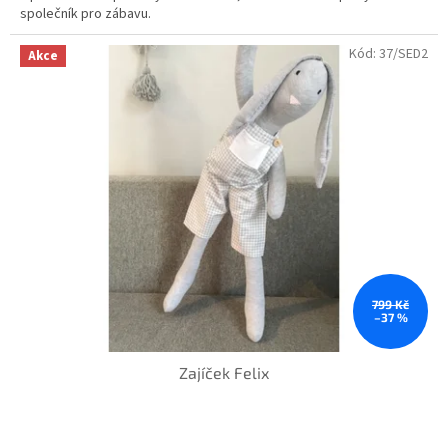
společník pro zábavu.
Kód:
37/SED2
Akce
799 Kč
–37 %
Zajíček Felix