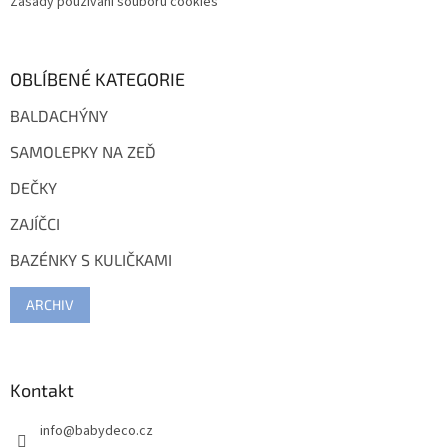
Zásady používání souborů cookies
i
s
u
OBLÍBENÉ KATEGORIE
BALDACHÝNY
SAMOLEPKY NA ZEĎ
DEČKY
ZAJÍČCI
BAZÉNKY S KULIČKAMI
ARCHIV
Kontakt
info
@
babydeco.cz