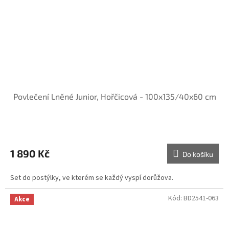
Povlečení Lněné Junior, Hořčicová - 100x135/40x60 cm
1 890 Kč
Do košíku
Set do postýlky, ve kterém se každý vyspí dorůžova.
Kód:
BD2541-063
Akce