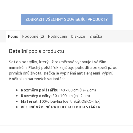
ZOBRAZIT VŠECHNY SOUVISEJÍCÍ PRODUKTY
Popis
Podobné (2)
Hodnocení
Diskuze
Značka
Detailní popis produktu
Set do postýlky, který už rozměrově vyhovuje i větším
miminkům. Plochý polštářek zajišťuje pohodlí a bezpečí již od
prvních dnů života. Dečka je vyplněná antialergenní výplní.
V několika barevných variantách.
Rozměry polštářku:
40 x 60 cm (+/- 2 cm)
Rozměry dečky:
80 x 100 cm (+/- 2 cm)
Materiál:
100% bavlna (certifikát OEKO-TEX)
VČETNĚ VÝPLNĚ PRO DEČKU I POSLŠTÁŘEK
Z