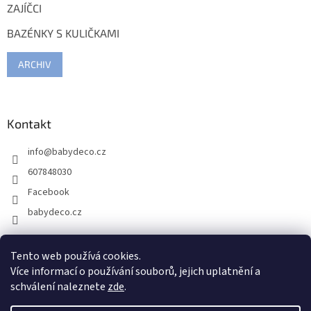
ZAJÍČCI
BAZÉNKY S KULIČKAMI
ARCHIV
Kontakt
info
@
babydeco.cz
607848030
Facebook
babydeco.cz
Tento web používá cookies.
Více informací o používání souborů, jejich uplatnění a
schválení naleznete
zde
.