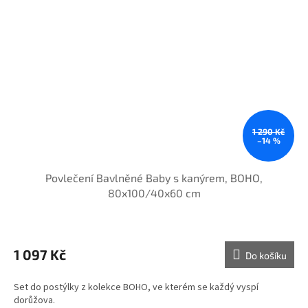
1 290 Kč
–14 %
Povlečení Bavlněné Baby s kanýrem, BOHO,
80x100/40x60 cm
1 097 Kč
Do košíku
Set do postýlky z kolekce BOHO, ve kterém se každý vyspí
dorůžova.