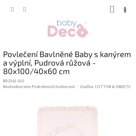
Přejít
NÁKUP
na
obsah
KOŠÍK
Povlečení Bavlněné Baby s kanýrem
a výplní, Pudrová růžová -
80x100/40x60 cm
BD2541-010
Průměrné
Neohodnoceno
Podrobnosti hodnocení
Značka:
COTTON & SWEETS
hodnocení
produktu
je
0,0
z
5
hvězdiček.