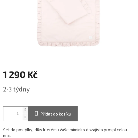
1 290 Kč
Měrná
2-3 týdny
cena:
Přidat do košíku
Set do postýlky, díky kterému Vaše miminko dozajista prospí celou
noc.