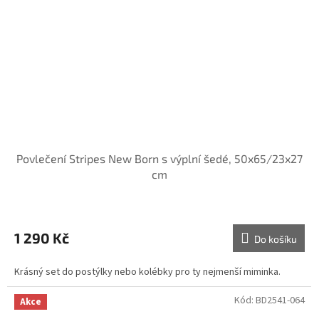
Povlečení Stripes New Born s výplní šedé, 50x65/23x27
cm
1 290 Kč
Do košíku
Krásný set do postýlky nebo kolébky pro ty nejmenší miminka.
Kód:
BD2541-064
Akce