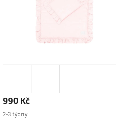
990 Kč
Měrná
2-3 týdny
cena: