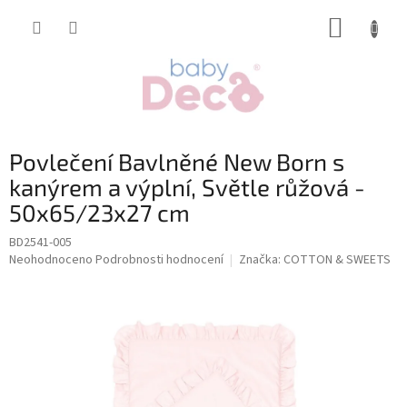
Přejít
NÁKUP
na
obsah
KOŠÍK
Povlečení Bavlněné New Born s
kanýrem a výplní, Světle růžová -
50x65/23x27 cm
BD2541-005
Průměrné
Neohodnoceno
Podrobnosti hodnocení
Značka:
COTTON & SWEETS
hodnocení
produktu
je
0,0
z
5
hvězdiček.