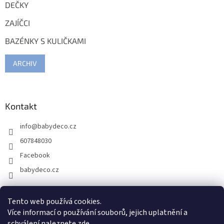
DEČKY
ZAJÍČCI
BAZÉNKY S KULIČKAMI
ARCHIV
Kontakt
info
@
babydeco.cz
607848030
Facebook
babydeco.cz
Tento web používá cookies.
Více informací o používání souborů, jejich uplatnění a
schválení naleznete
zde
.