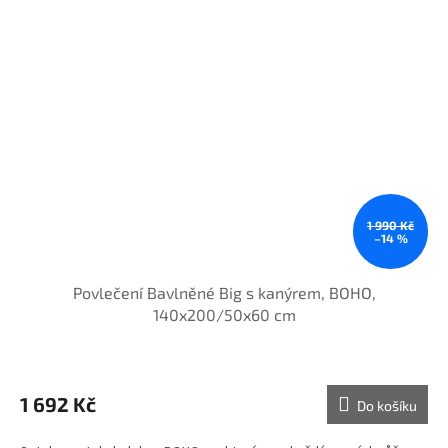
1 990 Kč
–14 %
Povlečení Bavlněné Big s kanýrem, BOHO,
140x200/50x60 cm
Průměrné
hodnocení
produktu
1 692 Kč
Do košíku
je
5,0