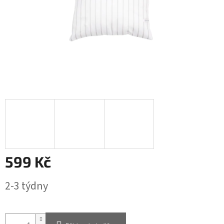
599 Kč
Měrná
2-3 týdny
cena: