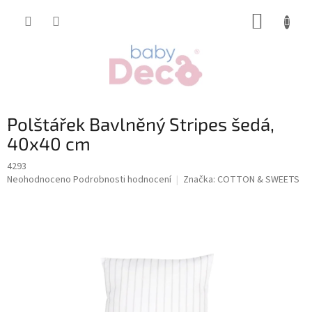
Přejít
NÁKUP
na
obsah
KOŠÍK
Polštářek Bavlněný Stripes šedá,
40x40 cm
4293
Průměrné
Neohodnoceno
Podrobnosti hodnocení
Značka:
COTTON & SWEETS
hodnocení
produktu
je
0,0
z
5
hvězdiček.