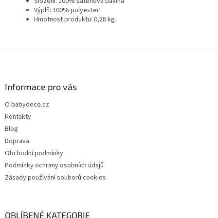
Složení: 100% saténová bavlna
Výplň: 100% polyester
Hmotnost produktu: 0,28 kg.
Z
á
p
a
Informace pro vás
t
O babydeco.cz
í
Kontakty
Blog
Doprava
Obchodní podmínky
Podmínky ochrany osobních údajů
Zásady používání souborů cookies
OBLÍBENÉ KATEGORIE