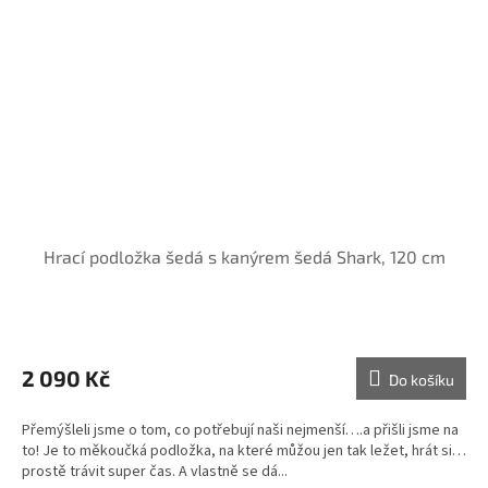
Hrací podložka šedá s kanýrem šedá Shark, 120 cm
2 090 Kč
Do košíku
Přemýšleli jsme o tom, co potřebují naši nejmenší….a přišli jsme na
to! Je to měkoučká podložka, na které můžou jen tak ležet, hrát si…
prostě trávit super čas. A vlastně se dá...