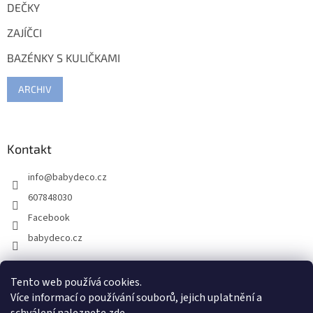
DEČKY
ZAJÍČCI
BAZÉNKY S KULIČKAMI
ARCHIV
Kontakt
info
@
babydeco.cz
607848030
Facebook
babydeco.cz
Tento web používá cookies.
Více informací o používání souborů, jejich uplatnění a