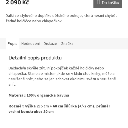
2 090 Kč
Do košíku
Další ze stylového doplňku dětského pokoje, která nesmí chybět
žádné holčičce nebo chlapečkovi.
Popis
Hodnocení
Diskuze
Značka
Detailní popis produktu
Baldachýn skvěle zútulní pokojíček každé holčičky nebo
chlapečka. Stane se místem, kde se v klidu čtou knihy, může si
nerušeně hrát, nebo se jen schovat okolnímu světu a nerušeně
snít.
Materiál: 100% organická bavlna
Rozměr: výška 235 cm + 60 cm šňůrka (+/-2 cm), průměr
vrchní konstrukce 50 cm