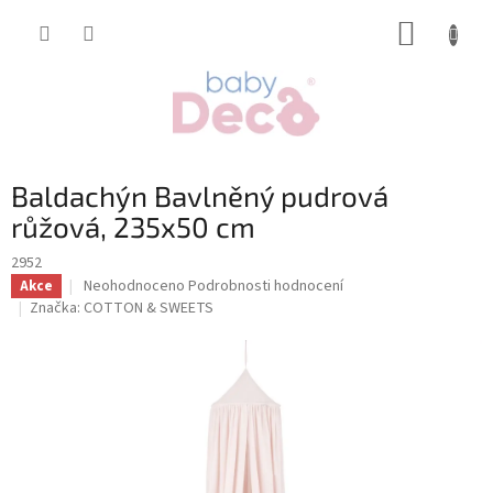
Přejít
NÁKUP
na
obsah
KOŠÍK
Baldachýn Bavlněný pudrová
růžová, 235x50 cm
2952
Průměrné
Neohodnoceno
Podrobnosti hodnocení
Akce
hodnocení
Značka:
COTTON & SWEETS
produktu
je
0,0
z
5
hvězdiček.