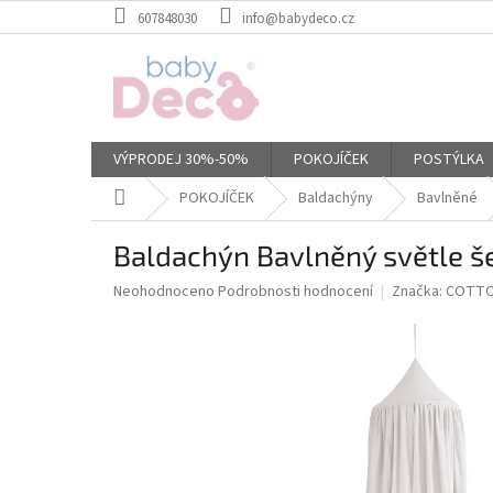
Přejít
607848030
info@babydeco.cz
na
obsah
VÝPRODEJ 30%-50%
POKOJÍČEK
POSTÝLKA
Domů
POKOJÍČEK
Baldachýny
Bavlněné
Baldachýn Bavlněný světle š
Průměrné
Neohodnoceno
Podrobnosti hodnocení
Značka:
COTTO
hodnocení
produktu
je
0,0
z
5
hvězdiček.