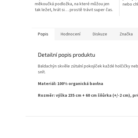
měkoučká podložka, na které můžou jen
nebo ch
tak ležet, hrát si… prostě trávit super čas.
A vlastně se dá...
Popis
Hodnocení
Diskuze
Značka
Detailní popis produktu
Baldachýn skvěle zútulní pokojíček každé holčičky neb
snít.
Materiál: 100% organická bavlna
Rozměr: výška 235 cm + 60 cm šňůrka (+/-2 cm), p
Z
á
p