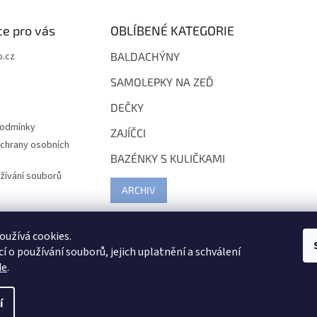
e pro vás
OBLÍBENÉ KATEGORIE
.cz
BALDACHÝNY
SAMOLEPKY NA ZEĎ
DEČKY
podmínky
ZAJÍČCI
chrany osobních
BAZÉNKY S KULIČKAMI
žívání souborů
ARCHIV
užívá cookies.
í o používání souborů, jejich uplatnění a schválení
de
.
í