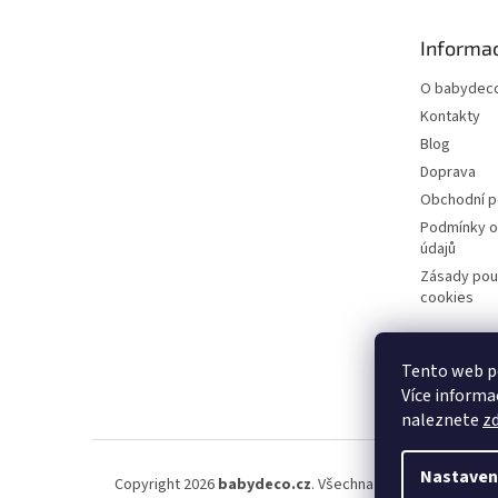
a
t
Informac
í
O babydeco
Kontakty
Blog
Doprava
Obchodní 
Podmínky o
údajů
Zásady pou
cookies
Tento web po
Více informac
naleznete
z
Nastaven
Copyright 2026
babydeco.cz
. Všechna práva vyhrazena.