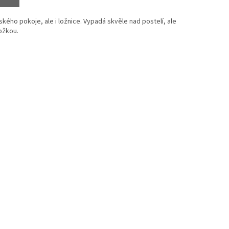
kého pokoje, ale i ložnice. Vypadá skvěle nad postelí, ale
ožkou.