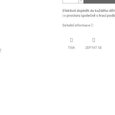
Efektivní doplněk do každého děts
i v prostoru společně s hrací podl
Detailní informace
TISK
ZEPTAT SE