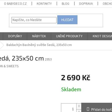
O BABYDECO.CZ
KONTAKTY
BLOG
DOPRAVA
OBCHO
HLEDAT
DOPLŇKY
NÁBYTEK
LNĚNÉ PRODUKTY
KNOT DESIG
Baldachýn Bavlněný světle šedá, 235x50 cm
edá, 235x50 cm
2953
N & SWEETS
2 690 Kč
Měrná
Skladem
cena:
Přidat do koš