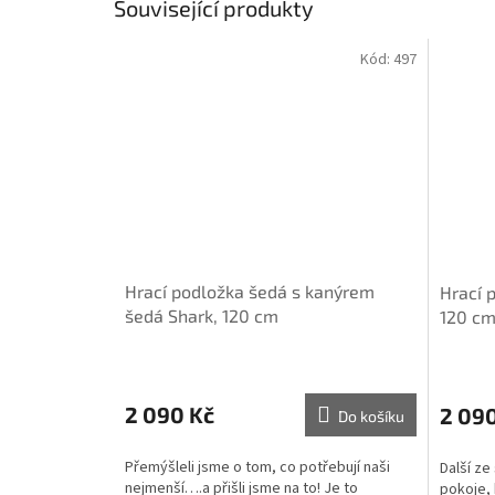
Související produkty
Kód:
497
Hrací podložka šedá s kanýrem
Hrací 
šedá Shark, 120 cm
120 c
2 090 Kč
2 09
Do košíku
Přemýšleli jsme o tom, co potřebují naši
Další z
nejmenší….a přišli jsme na to! Je to
pokoje, 