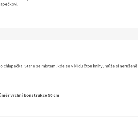
lapečkovi.
o chlapečka. Stane se místem, kde se v klidu čtou knihy, může si nerušeně
růměr vrchní konstrukce 50 cm