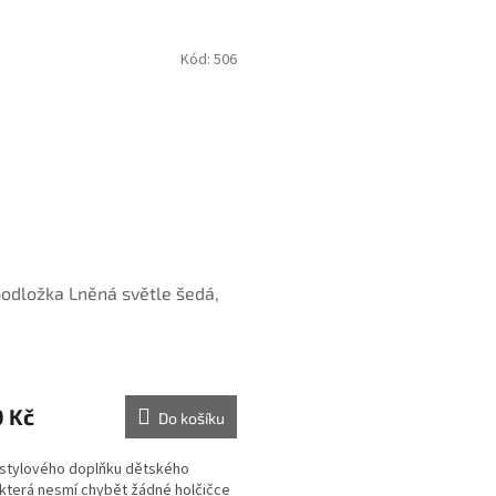
Kód:
506
podložka Lněná světle šedá,
m
0 Kč
Do košíku
e stylového doplňku dětského
která nesmí chybět žádné holčičce