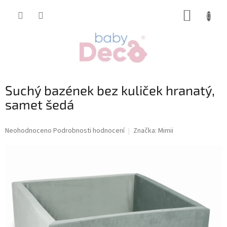
Přejít
NÁKUP
na
obsah
KOŠÍK
Suchý bazének bez kuliček hranatý,
samet šedá
Průměrné
Neohodnoceno
Podrobnosti hodnocení
Značka:
Mimii
hodnocení
produktu
je
0,0
z
5
hvězdiček.