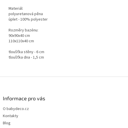
Materiál:
polyuretanová pěna
úplet - 100% polyester
Rozměry bazénu:
90x90x40 cm
110x110x40 cm
tloušťka stěny - 6 cm
tloušťka dna - 1,5 cm
Z
á
p
a
Informace pro vás
t
O babydeco.cz
í
Kontakty
Blog