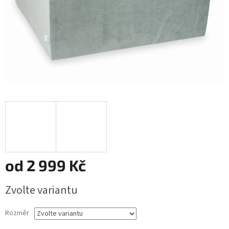
od
2 999 Kč
Měrná
Zvolte variantu
cena:
Rozměr