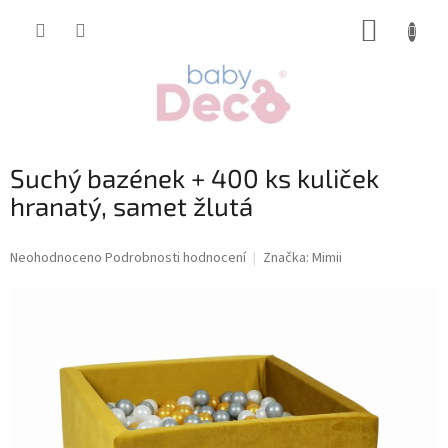
Přejít
NÁKUP
na
obsah
KOŠÍK
Suchý bazének + 400 ks kuliček
hranatý, samet žlutá
Průměrné
Neohodnoceno
Podrobnosti hodnocení
Značka:
Mimii
hodnocení
produktu
je
0,0
z
5
hvězdiček.