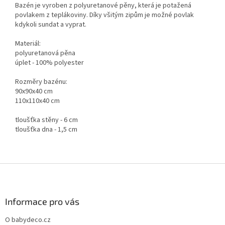
Bazén je vyroben z polyuretanové pěny, která je potažená
povlakem z teplákoviny. Díky všitým zipům je možné povlak
kdykoli sundat a vyprat.
Materiál:
polyuretanová pěna
úplet - 100% polyester
Rozměry bazénu:
90x90x40 cm
110x110x40 cm
tloušťka stěny - 6 cm
tloušťka dna - 1,5 cm
Z
á
p
a
Informace pro vás
t
O babydeco.cz
í