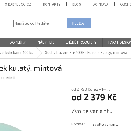
O BABYDECO.CZ
KONTAKTY
BLOG
DOPRAVA
OBCHO
HLEDAT
DOPLŇKY
NÁBYTEK
LNĚNÉ PRODUKTY
KNOT DESIG
 s kuličkami 400 ks
Suchý bazének + 400 ks kuliček kulatý, mintová
ek kulatý, mintová
čka:
Mimii
od 2 790 Kč
až –14 %
od
2 379 Kč
Měrná
Zvolte variantu
cena:
Rozměr