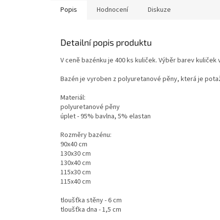
Popis
Hodnocení
Diskuze
Detailní popis produktu
V ceně bazénku je 400 ks kuliček. Výběr barev kuliče
Bazén je vyroben z polyuretanové pěny, která je pota
Materiál:
polyuretanové pěny
úplet - 95% bavlna, 5% elastan
Rozměry bazénu:
90x40 cm
130x30 cm
130x40 cm
115x30 cm
115x40 cm
tloušťka stěny - 6 cm
tloušťka dna - 1,5 cm