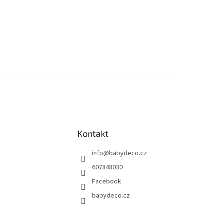
Kontakt
info
@
babydeco.cz
607848030
Facebook
babydeco.cz