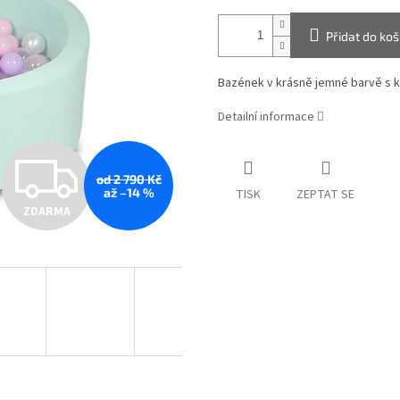
Přidat do koš
Bazének v krásně jemné barvě s k
Detailní informace
Z
od 2 790 Kč
až –14 %
TISK
ZEPTAT SE
ZDARMA
D
A
R