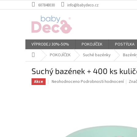
Přejít
607848030
info@babydeco.cz
na
obsah
VÝPRODEJ 30%-50%
POKOJÍČEK
POSTÝLKA
Domů
POKOJÍČEK
Suché bazénky
Bazénky
Suchý bazének + 400 ks kulič
Průměrné
Neohodnoceno
Podrobnosti hodnocení
Zna
Akce
hodnocení
produktu
je
0,0
z
5
hvězdiček.