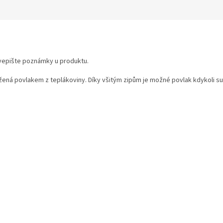
M
A
k vepište poznámky u produktu.
žená povlakem z teplákoviny. Díky všitým zipům je možné povlak kdykoli su