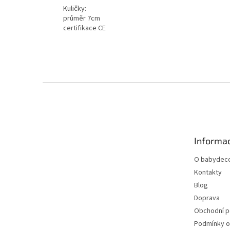
Kuličky:
průměr 7cm
certifikace CE
Z
á
p
a
t
Informac
í
O babydeco
Kontakty
Blog
Doprava
Obchodní 
Podmínky o