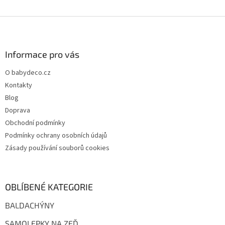
Z
á
p
a
Informace pro vás
t
O babydeco.cz
í
Kontakty
Blog
Doprava
Obchodní podmínky
Podmínky ochrany osobních údajů
Zásady používání souborů cookies
OBLÍBENÉ KATEGORIE
BALDACHÝNY
SAMOLEPKY NA ZEĎ