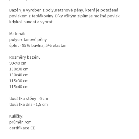
Bazén je vyroben z polyuretanové pěny, která je potažená
povlakem z teplákoviny. Díky všitým zipům je možné povlak
kdykoli sundat a vyprat.
Materiál:
polyuretanové pěny
úplet - 95% bavlna, 5% elastan
Rozměry bazénu:
90x40 cm
130x30 cm
130x40 cm
115x30 cm
115x40 cm
tloušťka stěny - 6 cm
tloušťka dna - 1,5 cm
Kuličky:
průměr 7cm
certifikace CE