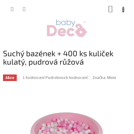
Přejít
NÁKUP
na
obsah
KOŠÍK
Suchý bazének + 400 ks kuliček
kulatý, pudrová růžová
Průměrné
1 hodnocení
Podrobnosti hodnocení
Značka:
Mimii
Akce
hodnocení
produktu
je
5,0
z
5
hvězdiček.