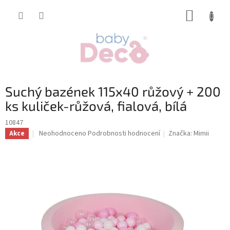
Přejít
NÁKUP
na
obsah
KOŠÍK
Suchý bazének 115x40 růžový + 200
ks kuliček-růžová, fialová, bílá
10847
Průměrné
Neohodnoceno
Podrobnosti hodnocení
Značka:
Mimii
Akce
hodnocení
produktu
je
0,0
z
5
hvězdiček.