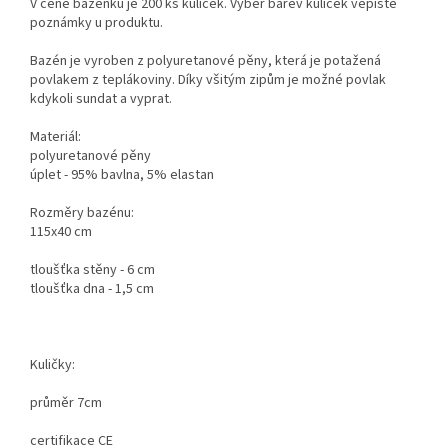
V ceně bazénku je 200 ks kuliček. Výběr barev kuliček vepište
poznámky u produktu.
Bazén je vyroben z polyuretanové pěny, která je potažená
povlakem z teplákoviny. Díky všitým zipům je možné povlak
kdykoli sundat a vyprat.
Materiál:
polyuretanové pěny
úplet - 95% bavlna, 5% elastan
Rozměry bazénu:
115x40 cm
tloušťka stěny - 6 cm
tloušťka dna - 1,5 cm
Kuličky:
průměr 7cm
certifikace CE