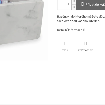
Přidat do koš
Bazének, do kterého můžete dětem
také ozdobou Vašeho interiéru.
Detailní informace
TISK
ZEPTAT SE