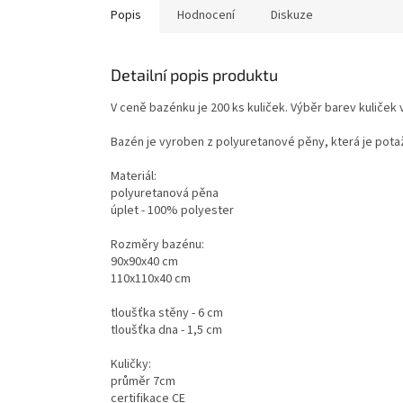
Popis
Hodnocení
Diskuze
Detailní popis produktu
V ceně bazénku je 200 ks kuliček. Výběr barev kuliče
Bazén je vyroben z polyuretanové pěny, která je pota
Materiál:
polyuretanová pěna
úplet - 100% polyester
Rozměry bazénu:
90x90x40 cm
110x110x40 cm
tloušťka stěny - 6 cm
tloušťka dna - 1,5 cm
Kuličky:
průměr 7cm
certifikace CE