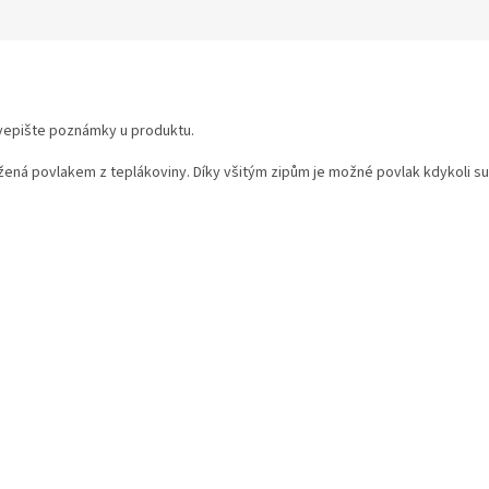
k vepište poznámky u produktu.
žená povlakem z teplákoviny. Díky všitým zipům je možné povlak kdykoli su