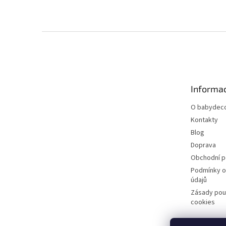
Z
á
p
a
t
Informac
í
O babydeco
Kontakty
Blog
Doprava
Obchodní 
Podmínky o
údajů
Zásady pou
cookies