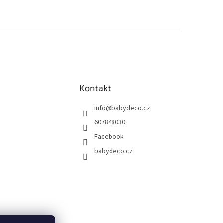
Kontakt
info
@
babydeco.cz
607848030
Facebook
babydeco.cz