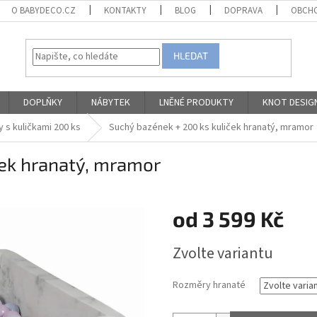
O BABYDECO.CZ
KONTAKTY
BLOG
DOPRAVA
OBCHO
HLEDAT
DOPLŇKY
NÁBYTEK
LNĚNÉ PRODUKTY
KNOT DESIG
 s kuličkami 200 ks
Suchý bazének + 200 ks kuliček hranatý, mramor
ček hranatý, mramor
od
3 599 Kč
Měrná
Zvolte variantu
cena:
Rozměry hranaté