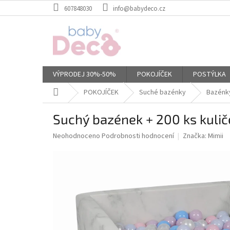
Přejít
607848030
info@babydeco.cz
na
obsah
VÝPRODEJ 30%-50%
POKOJÍČEK
POSTÝLKA
Domů
POKOJÍČEK
Suché bazénky
Bazénky
Suchý bazének + 200 ks kuli
Průměrné
Neohodnoceno
Podrobnosti hodnocení
Značka:
Mimii
hodnocení
produktu
je
0,0
z
5
hvězdiček.