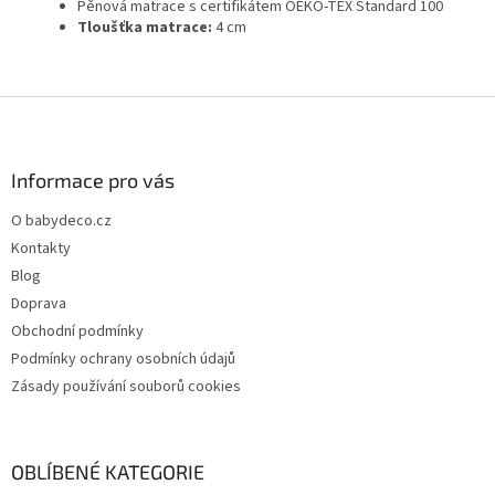
Pěnová matrace s certifikátem OEKO-TEX Standard 100
Tloušťka matrace:
4 cm
Z
á
p
a
Informace pro vás
t
O babydeco.cz
í
Kontakty
Blog
Doprava
Obchodní podmínky
Podmínky ochrany osobních údajů
Zásady používání souborů cookies
OBLÍBENÉ KATEGORIE