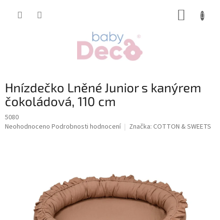
Přejít
NÁKUP
na
obsah
KOŠÍK
Hnízdečko Lněné Junior s kanýrem
čokoládová, 110 cm
5080
Průměrné
Neohodnoceno
Podrobnosti hodnocení
Značka:
COTTON & SWEETS
hodnocení
produktu
je
0,0
z
5
hvězdiček.