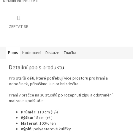
Detailní informace
ZEPTAT SE
Popis
Hodnocení
Diskuze
Značka
Detailní popis produktu
Pro starší děti, které potřebují více prostoru pro hraní a
odpočinek, přinášíme Junior hnízdečka.
Praní v pračce na 30 stupňů po rozepnutí zipu a odstranění
matrace a polštáře.
Průměr:
110 cm (+/-)
Výška:
18 cm (+/-)
Materiál:
100% len
Výplň:
polyesterové kuličky