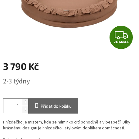
Z
ZDARMA
D
A
3 790 Kč
R
Měrná
2-3 týdny
cena:
M
A
Přidat do košíku
Hnízdečko je místem, kde se miminko cítí pohodlně a v bezpečí. Díky
krásnému designu je hnízdečko i stylovým doplňkem domácnosti.