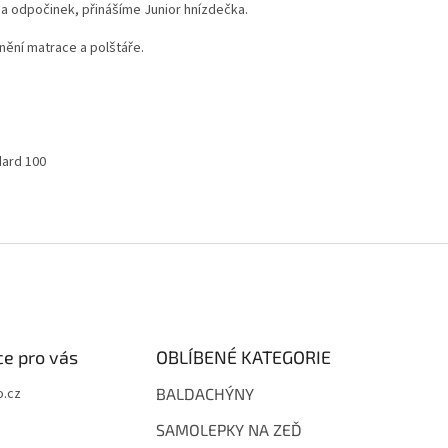
M
í a odpočinek, přinášíme Junior hnízdečka.
nění matrace a polštáře.
A
dard 100
e pro vás
OBLÍBENÉ KATEGORIE
.cz
BALDACHÝNY
SAMOLEPKY NA ZEĎ