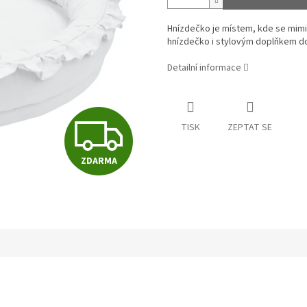
Hnízdečko je místem, kde se mimin
hnízdečko i stylovým doplňkem d
Detailní informace
Z
TISK
ZEPTAT SE
ZDARMA
D
A
R