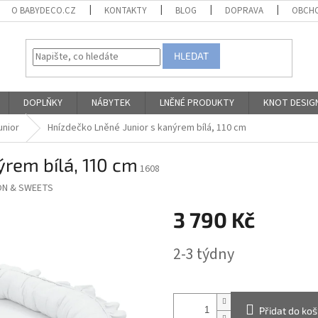
O BABYDECO.CZ
KONTAKTY
BLOG
DOPRAVA
OBCHO
HLEDAT
DOPLŇKY
NÁBYTEK
LNĚNÉ PRODUKTY
KNOT DESIG
unior
Hnízdečko Lněné Junior s kanýrem bílá, 110 cm
ýrem bílá, 110 cm
1608
N & SWEETS
3 790 Kč
Měrná
2-3 týdny
cena:
Přidat do koš