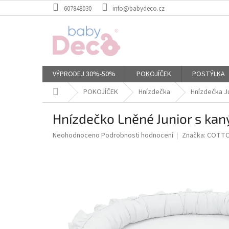
Přejít
607848030
info@babydeco.cz
na
obsah
VÝPRODEJ 30%-50%
POKOJÍČEK
POSTÝLKA
Domů
POKOJÍČEK
Hnízdečka
Hnízdečka J
Hnízdečko Lněné Junior s kan
Průměrné
Neohodnoceno
Podrobnosti hodnocení
Značka:
COTTO
hodnocení
produktu
je
0,0
z
5
hvězdiček.