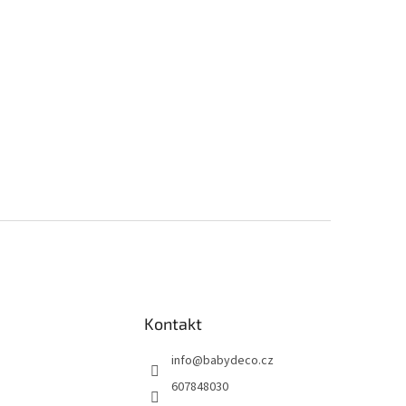
Kontakt
info
@
babydeco.cz
607848030