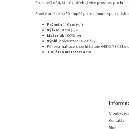
Pro starší děti, které potřebují více prostoru pro hran
Praní v pračce na 30 stupňů po rozepnutí zipu a odstra
Průměr:
110 cm (+/-)
Výška:
18 cm (+/-)
Materiál:
100% len
Výplň:
polyesterové kuličky
Pěnová matrace s certifikátem OEKO-TEX Stan
Tloušťka matrace:
4 cm
Z
á
p
a
t
Informac
í
O babydeco
Kontakty
Blog