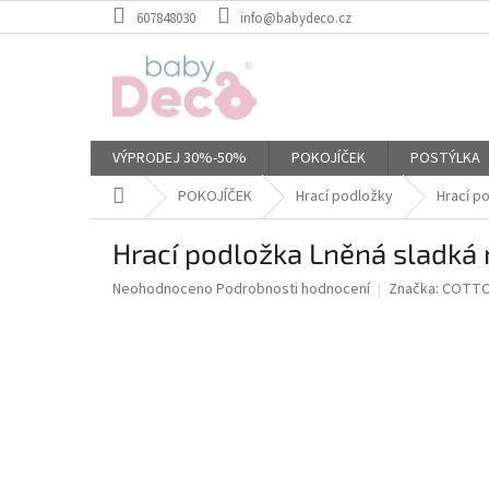
Přejít
607848030
info@babydeco.cz
na
obsah
VÝPRODEJ 30%-50%
POKOJÍČEK
POSTÝLKA
Domů
POKOJÍČEK
Hrací podložky
Hrací p
Hrací podložka Lněná sladká 
Průměrné
Neohodnoceno
Podrobnosti hodnocení
Značka:
COTTO
hodnocení
produktu
je
0,0
z
5
hvězdiček.