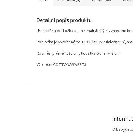
Popis
Podobné (4)
Hodnocení
Disku
Detailní popis produktu
Hrací lněná podložka se minimalistickým vzhledem hodí 
Podložka je vyrobená ze 100% lnu (protialergenní, anti
Rozměr: průměr 120 cm, tloušťka 6 cm +/- 2 cm
Výrobce: COTTON&SWEETS
Z
á
p
a
t
Informac
í
O babydeco