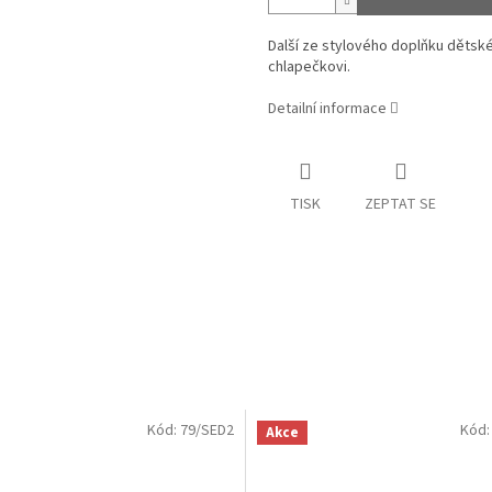
Další ze stylového doplňku dětsk
chlapečkovi.
Detailní informace
TISK
ZEPTAT SE
Kód:
79/SED2
Kód
Akce