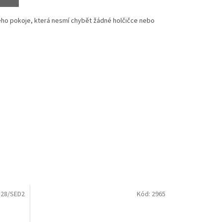
ého pokoje, která nesmí chybět žádné holčičce nebo
:
28/SED2
Kód:
2965