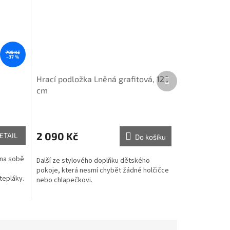
799 Kč
–37 %
Další
Hrací podložka Lněná grafitová, 120
produkt
cm
2 090 Kč
ETAIL
Do košíku
 na sobě
Další ze stylového doplňku dětského
pokoje, která nesmí chybět žádné holčičce
tepláky.
nebo chlapečkovi.