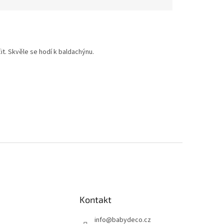
it. Skvěle se hodí k baldachýnu.
Kontakt
info
@
babydeco.cz