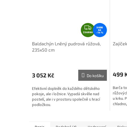
Z
3 590
Kč
ZDARMA
D
–14 %
A
Baldachýn Lněný pudrová růžová,
Zajíče
R
235x50 cm
M
A
499 
3 052 Kč
Do košíku
Barča to
Efektivní doplněk do každého dětského
růžových
pokoje, ale i ložnice. Vypadá skvěle nad
u krku. 
postelí, ale i v prostoru společně s hrací
chladno,
podložkou.