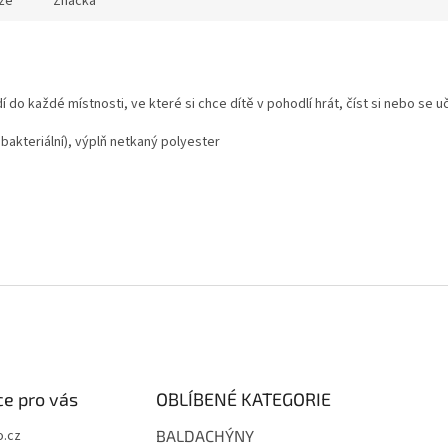
ze
Značka
do každé místnosti, ve které si chce dítě v pohodlí hrát, číst si nebo se uč
bakteriální), výplň netkaný polyester
e pro vás
OBLÍBENÉ KATEGORIE
.cz
BALDACHÝNY