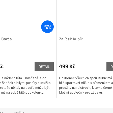
799 Kč
–37 %
k Barča
Zajíček Kubík
Kč
499 Kč
DETAIL
D
 je nádech léta. Oblečená je do
Oblíbenec všech chlapců! Kubík má
 šatiček s bílými puntíky a stužkou
bílé sportovní tričko s písmenkem a
Protože někdy na dvoře může být
proužky na rukávech, k tomu černé 
 má na sobě bílé podkolenky.
Ideální společník pro zábavu.