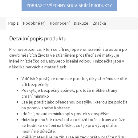
ZOBRAZIT VŠECHNY SOUVISEJÍCÍ PRODUKTY
Popis
Podobné (4)
Hodnocení
Diskuze
Značka
Detailní popis produktu
Pro novorozence, kteří se cítí nejlépe v omezeném prostoru po
devíti měsících života ve stísněném prostředí své matky, je
lněné hnízdečko od BabyDeco ideální volbou. Hnízdečka jsou v
několika barvách a materiálech.
V dětské postýlce omezuje prostor, díky kterému se dítě
cítí bezpečněji
Poskytuje bezpečný spánek, protože měkké strany
chrání miminko
Lze jej použít jako přenosnou postýlku, kterou lze položit
na pohovku nebo koberec.
Ideální, pokud miminko spí v posteli s dospělými
Hnízdo je možné rozvázat a rozložit boční strany a může
se hodit ke cvičení na bříšku, což je pro vývoj dítěte
nesmírně důležité.
Vnější materiál je na zip a lze jej tedy prát v pračce při 30