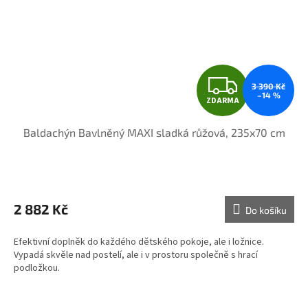
Z
3 390 Kč
–14 %
ZDARMA
D
Baldachýn Bavlněný MAXI sladká růžová, 235x70 cm
A
R
M
2 882 Kč
Do košíku
A
Efektivní doplněk do každého dětského pokoje, ale i ložnice.
Vypadá skvěle nad postelí, ale i v prostoru společně s hrací
podložkou.