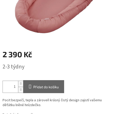
2 390 Kč
Měrná
2-3 týdny
cena:
Přidat do košíku
Pocit bezpečí, tepla a zároveň krásný čistý design zajistí vašemu
děťátku lněné hnízdečko.