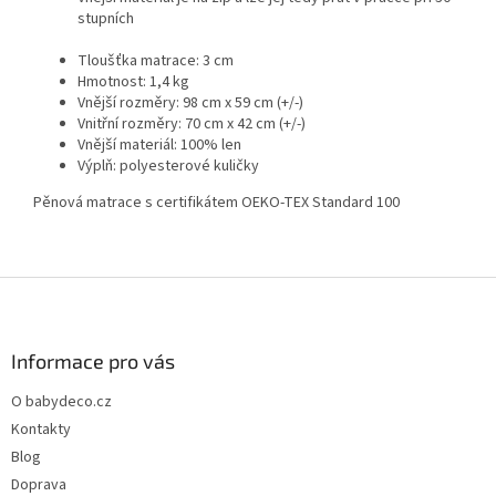
stupních
Tloušťka matrace: 3 cm
Hmotnost: 1,4 kg
Vnější rozměry: 98 cm x 59 cm (+/-)
Vnitřní rozměry: 70 cm x 42 cm (+/-)
Vnější materiál: 100% len
Výplň: polyesterové kuličky
Pěnová matrace s certifikátem OEKO-TEX Standard 100
Z
á
p
a
Informace pro vás
t
O babydeco.cz
í
Kontakty
Blog
Doprava