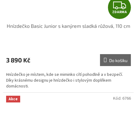
Z
ZDARMA
D
Hnízdečko Basic Junior s kanýrem sladká růžová, 110 cm
A
R
M
3 890 Kč
Do košíku
A
Hnízdečko je místem, kde se miminko cítí pohodlně a v bezpečí.
Díky krásnému designu je hnízdečko i stylovým doplňkem
domácnosti.
Kód:
6766
Akce