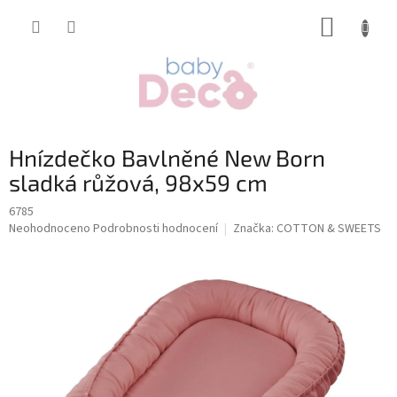
Přejít
NÁKUP
na
obsah
KOŠÍK
Hnízdečko Bavlněné New Born
sladká růžová, 98x59 cm
6785
Průměrné
Neohodnoceno
Podrobnosti hodnocení
Značka:
COTTON & SWEETS
hodnocení
produktu
je
0,0
z
5
hvězdiček.