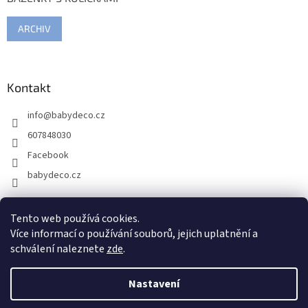
ARCHIV
Kontakt
info
@
babydeco.cz
607848030
Facebook
babydeco.cz
Tento web používá cookies.
Více informací o používání souborů, jejich uplatnění a
schválení naleznete
zde
.
Nastavení
Vytvořil Shoptet