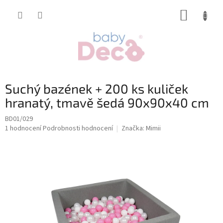
Přejít
NÁKUP
na
obsah
KOŠÍK
Suchý bazének + 200 ks kuliček
hranatý, tmavě šedá 90x90x40 cm
BD01/029
Průměrné
1 hodnocení
Podrobnosti hodnocení
Značka:
Mimii
hodnocení
produktu
je
5,0
z
5
hvězdiček.