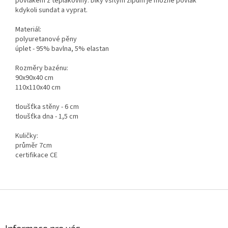
povlakem z teplákoviny. Díky všitým zipům je možné povlak
kdykoli sundat a vyprat.
Materiál:
polyuretanové pěny
úplet - 95% bavlna, 5% elastan
Rozměry bazénu:
90x90x40 cm
110x110x40 cm
tloušťka stěny - 6 cm
tloušťka dna - 1,5 cm
Kuličky:
průměr 7cm
certifikace CE
Z
á
p