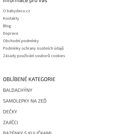
a
Informace pro vás
t
O babydeco.cz
í
Kontakty
Blog
Doprava
Obchodní podmínky
Podmínky ochrany osobních údajů
Zásady používání souborů cookies
OBLÍBENÉ KATEGORIE
BALDACHÝNY
SAMOLEPKY NA ZEĎ
DEČKY
ZAJÍČCI
BAZÉNKY S KULIČKAMI