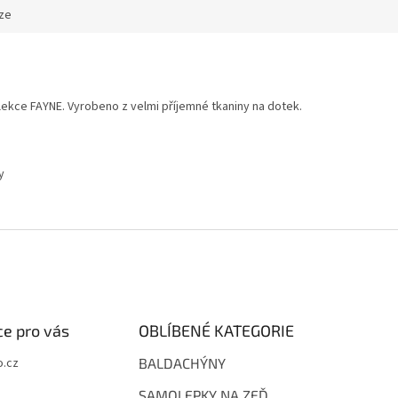
ze
lekce FAYNE. Vyrobeno z velmi příjemné tkaniny na dotek.
y
e pro vás
OBLÍBENÉ KATEGORIE
.cz
BALDACHÝNY
SAMOLEPKY NA ZEĎ