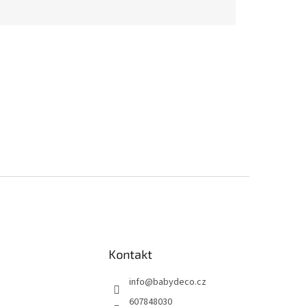
Kontakt
info
@
babydeco.cz
607848030