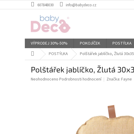
Přejít
607848030
info@babydeco.cz
na
obsah
VÝPRODEJ 30%-50%
POKOJÍČEK
POSTÝLKA
Domů
POSTÝLKA
Polštářek jablíčko, Žlutá 30x3
Polštářek jablíčko, Žlutá 30x
Průměrné
Neohodnoceno
Podrobnosti hodnocení
Značka:
Fayne
hodnocení
produktu
je
0,0
z
5
hvězdiček.