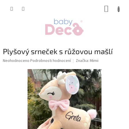
Přejít
NÁKUP
na
obsah
KOŠÍK
Plyšový srneček s růžovou mašlí
Průměrné
Neohodnoceno
Podrobnosti hodnocení
Značka:
Mimii
hodnocení
produktu
je
0,0
z
5
hvězdiček.