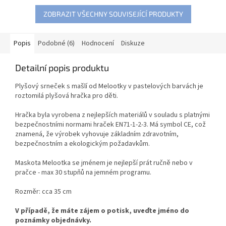
ZOBRAZIT VŠECHNY SOUVISEJÍCÍ PRODUKTY
Popis
Podobné (6)
Hodnocení
Diskuze
Detailní popis produktu
Plyšový srneček s mašlí od Melootky v pastelových barvách je
roztomilá plyšová hračka pro děti.
Hračka byla vyrobena z nejlepších materiálů v souladu s platnými
bezpečnostními normami hraček EN71-1-2-3.
Má symbol CE, což
znamená, že výrobek vyhovuje základním zdravotním,
bezpečnostním a ekologickým požadavkům.
Maskota Melootka se jménem je nejlepší prát ručně nebo v
pračce - max 30 stupňů na jemném programu.
Rozměr: cca 35 cm
V případě, že máte zájem o potisk, uveďte jméno do
poznámky objednávky.