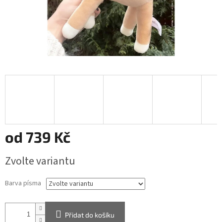
od
739 Kč
Měrná
Zvolte variantu
cena:
Barva písma
Přidat do košíku