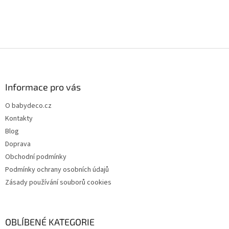
Z
á
p
a
Informace pro vás
t
O babydeco.cz
í
Kontakty
Blog
Doprava
Obchodní podmínky
Podmínky ochrany osobních údajů
Zásady používání souborů cookies
OBLÍBENÉ KATEGORIE