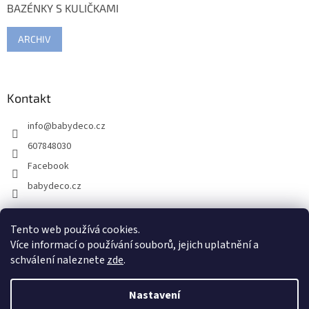
BAZÉNKY S KULIČKAMI
ARCHIV
Kontakt
info
@
babydeco.cz
607848030
Facebook
babydeco.cz
Tento web používá cookies.
Více informací o používání souborů, jejich uplatnění a
schválení naleznete
zde
.
Nastavení
Vytvořil Shoptet