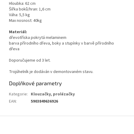
Hloubka: 62 cm
Šířka boků/hran: 1,6 cm
Váha: 5,5 kg
Max nosnost: 40kg
Materiál:
dřevotříska pokrytá melaminem
barva přírodního dřeva, boky a stupínky v barvě přírodního
dřeva
Doporučujeme od 3 let.
Trojúhelník je dodáván v demontovaném stavu.
Doplňkové parametry
Kategorie
:
Klouzačky, prolézačky
EAN
:
5903849636926
Z
á
p