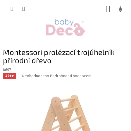
Přejít
NÁKUP
na
obsah
KOŠÍK
Montessori prolézací trojúhelník
přírodní dřevo
8697
Průměrné
Neohodnoceno
Podrobnosti hodnocení
Akce
hodnocení
produktu
je
0,0
z
5
hvězdiček.