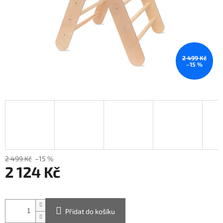
2 499 Kč
–15 %
2 499 Kč
–15 %
2 124 Kč
Měrná
cena:
Přidat do košíku