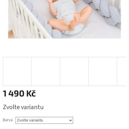
1 490 Kč
Měrná
Zvolte variantu
cena:
Barva