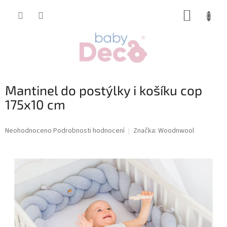
Přejít
NÁKUP
na
obsah
KOŠÍK
Mantinel do postýlky i košíku cop
175x10 cm
Průměrné
Neohodnoceno
Podrobnosti hodnocení
Značka:
Woodnwool
hodnocení
produktu
je
0,0
z
5
hvězdiček.