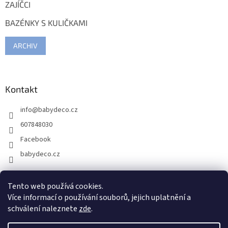
ZAJÍČCI
BAZÉNKY S KULIČKAMI
ARCHIV
Kontakt
info
@
babydeco.cz
607848030
Facebook
babydeco.cz
Tento web používá cookies.
Více informací o používání souborů, jejich uplatnění a
schválení naleznete
zde
.