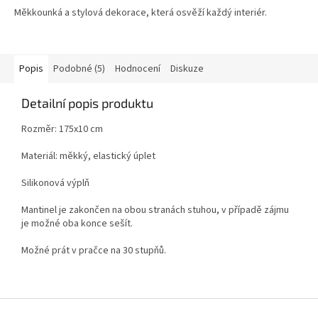
Měkkounká a stylová dekorace, která osvěží každý interiér.
Popis
Podobné (5)
Hodnocení
Diskuze
Detailní popis produktu
Rozměr:
175x10 cm
Materiál:
měkký, elastický úplet
Silikonová výplň
Mantinel je zakončen na obou stranách stuhou, v případě zájmu
je možné oba konce sešít.
Možné prát v pračce na 30 stupňů.
Z