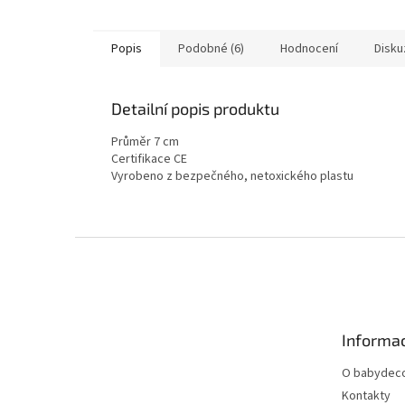
Popis
Podobné (6)
Hodnocení
Disku
Detailní popis produktu
Průměr 7 cm
Certifikace CE
Vyrobeno z bezpečného, netoxického plastu
Z
á
p
a
t
Informac
í
O babydeco
Kontakty