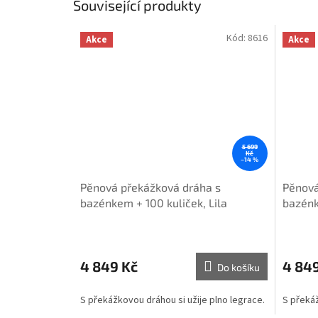
Související produkty
Kód:
8616
Akce
Akce
5 699
Kč
–14 %
Pěnová překážková dráha s
Pěnová
bazénkem + 100 kuliček, Lila
bazénk
4 849 Kč
4 84
Do košíku
S překážkovou dráhou si užije plno legrace.
S překáž