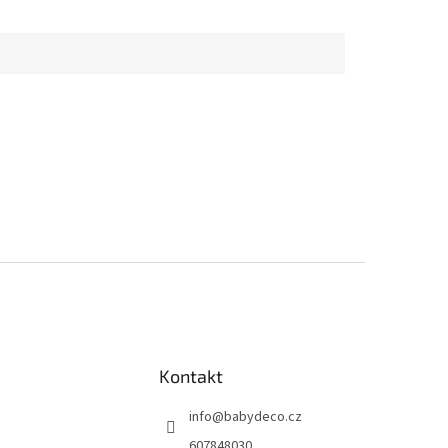
Kontakt
info
@
babydeco.cz
607848030