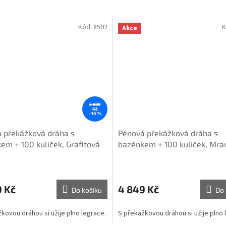
Kód:
8502
K
Akce
5 699
Kč
–14 %
 překážková dráha s
Pěnová překážková dráha s
em + 100 kuliček, Grafitová
bazénkem + 100 kuliček, Mr
9 Kč
4 849 Kč
Do košíku
Do 
kovou dráhou si užije plno legrace.
S překážkovou dráhou si užije plno