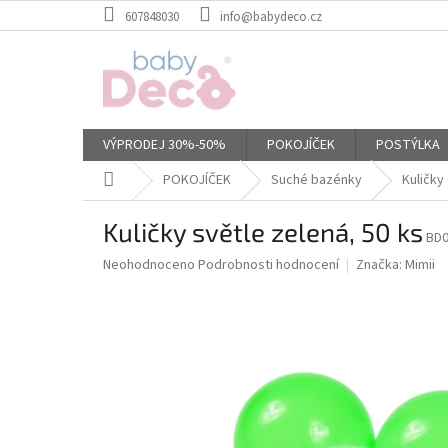
Přejít
607848030
info@babydeco.cz
na
obsah
VÝPRODEJ 30%-50%
POKOJÍČEK
POSTÝLKA
Domů
POKOJÍČEK
Suché bazénky
Kuličky
Kuličky světle zelená, 50 ks
BD0
Průměrné
Neohodnoceno
Podrobnosti hodnocení
Značka:
Mimii
hodnocení
produktu
je
0,0
z
5
hvězdiček.