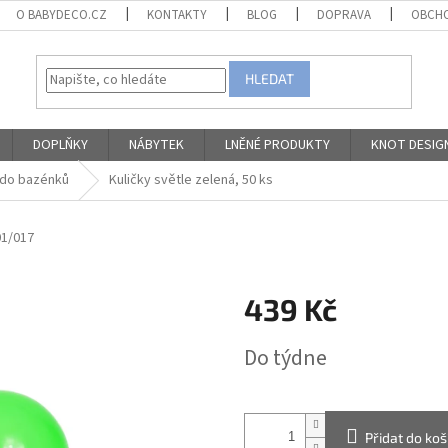
O BABYDECO.CZ
KONTAKTY
BLOG
DOPRAVA
OBCHO
HLEDAT
DOPLŇKY
NÁBYTEK
LNĚNÉ PRODUKTY
KNOT DESIG
 do bazénků
Kuličky světle zelená, 50 ks
1/017
439 Kč
Měrná
Do týdne
cena:
Přidat do koš