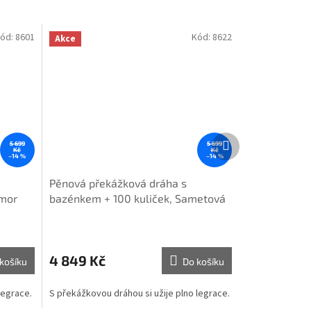
ód:
8601
Kód:
8622
Akce
Další
5 699
5 699
produkt
Kč
Kč
–14 %
–14 %
Pěnová překážková dráha s
amor
bazénkem + 100 kuliček, Sametová
písková
4 849 Kč
košíku
Do košíku
 legrace.
S překážkovou dráhou si užije plno legrace.