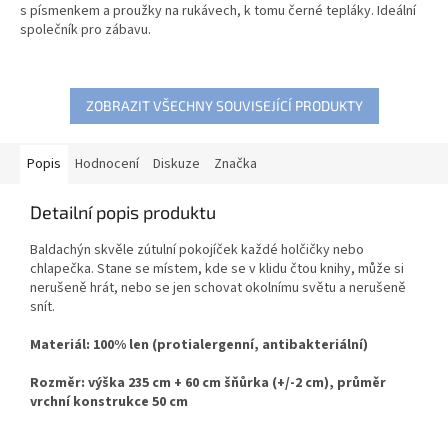
s písmenkem a proužky na rukávech, k tomu černé tepláky. Ideální
společník pro zábavu.
ZOBRAZIT VŠECHNY SOUVISEJÍCÍ PRODUKTY
Popis
Hodnocení
Diskuze
Značka
Detailní popis produktu
Baldachýn skvěle zútulní pokojíček každé holčičky nebo
chlapečka. Stane se místem, kde se v klidu čtou knihy, může si
nerušeně hrát, nebo se jen schovat okolnímu světu a nerušeně
snít.
Materiál: 100% len (protialergenní, antibakteriální)
Rozměr: výška 235 cm + 60 cm šňůrka (+/-2 cm), průměr
vrchní konstrukce 50 cm