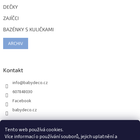
DEČKY
ZAJÍČCI
BAZÉNKY S KULIČKAMI
ARCHIV
Kontakt
info
@
babydeco.cz
607848030
Facebook
babydeco.cz
Tento web používá cookies.
Více informací o používání souborů, jejich uplatnění a