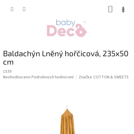
Přejít
NÁKUP
na
obsah
KOŠÍK
Baldachýn Lněný hořčicová, 235x50
cm
1539
Průměrné
Neohodnoceno
Podrobnosti hodnocení
Značka:
COTTON & SWEETS
hodnocení
produktu
je
0,0
z
5
hvězdiček.