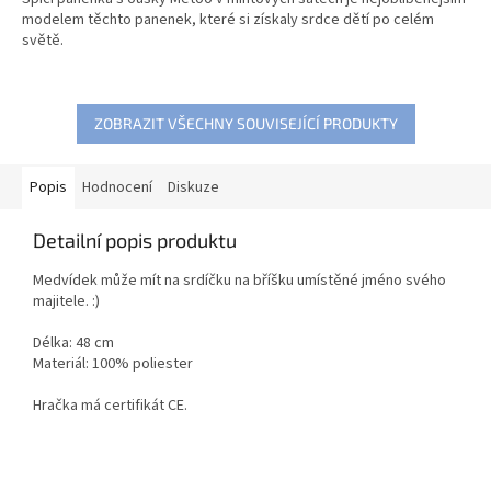
z
modelem těchto panenek, které si získaly srdce dětí po celém
5
světě.
hvězdiček.
ZOBRAZIT VŠECHNY SOUVISEJÍCÍ PRODUKTY
Popis
Hodnocení
Diskuze
Detailní popis produktu
Medvídek může mít na srdíčku na bříšku umístěné jméno svého
majitele. :)
Délka: 48 cm
Materiál: 100% poliester
Hračka má certifikát CE.