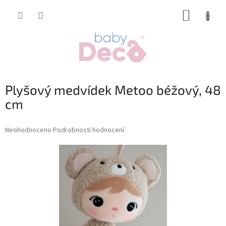
Přejít
NÁKUP
na
obsah
KOŠÍK
Plyšový medvídek Metoo béžový, 48
cm
Průměrné
Neohodnoceno
Podrobnosti hodnocení
hodnocení
produktu
je
0,0
z
5
hvězdiček.