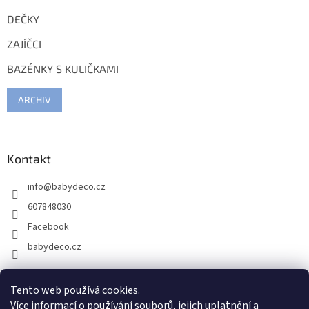
DEČKY
ZAJÍČCI
BAZÉNKY S KULIČKAMI
ARCHIV
Kontakt
info
@
babydeco.cz
607848030
Facebook
babydeco.cz
Tento web používá cookies.
Více informací o používání souborů, jejich uplatnění a