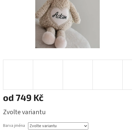
od
749 Kč
Měrná
Zvolte variantu
cena:
Barva jména