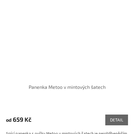
Panenka Metoo v mintových šatech
Průměrné
hodnocení
produktu
659 Kč
od
DETAIL
je
5,0
Spící panenka s oušky Metoo v mintových šatech je nejoblíbenějším