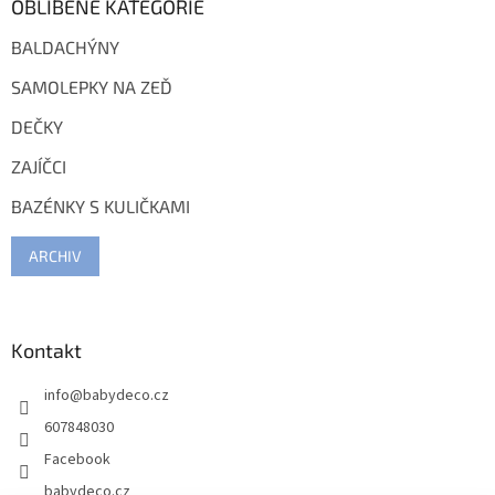
OBLÍBENÉ KATEGORIE
BALDACHÝNY
SAMOLEPKY NA ZEĎ
DEČKY
ZAJÍČCI
BAZÉNKY S KULIČKAMI
ARCHIV
Kontakt
info
@
babydeco.cz
607848030
Facebook
babydeco.cz