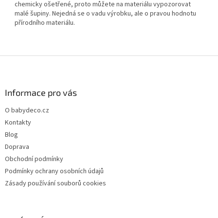
chemicky ošetřené, proto můžete na materiálu vypozorovat
malé šupiny. Nejedná se o vadu výrobku, ale o pravou hodnotu
přírodního materiálu.
Z
á
p
a
Informace pro vás
t
O babydeco.cz
í
Kontakty
Blog
Doprava
Obchodní podmínky
Podmínky ochrany osobních údajů
Zásady používání souborů cookies