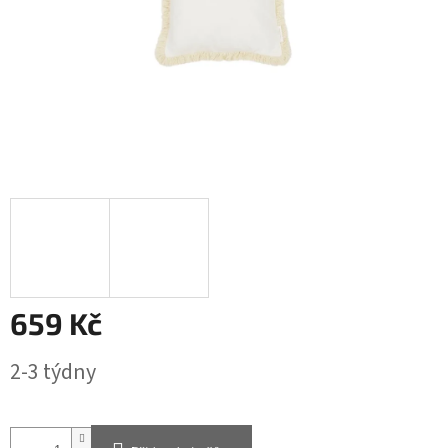
659 Kč
Měrná
2-3 týdny
cena: