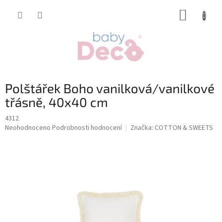
Přejít
NÁKUP
na
obsah
KOŠÍK
Polštářek Boho vanilková/vanilkové
třásně, 40x40 cm
4312
Průměrné
Neohodnoceno
Podrobnosti hodnocení
Značka:
COTTON & SWEETS
hodnocení
produktu
je
0,0
z
5
hvězdiček.