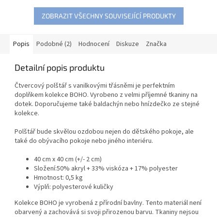
ZOBRAZIT VŠECHNY SOUVISEJÍCÍ PRODUKTY
Popis
Podobné (2)
Hodnocení
Diskuze
Značka
Detailní popis produktu
Čtvercový polštář s vanilkovými třásněmi je perfektním
doplňkem kolekce BOHO. Vyrobeno z velmi příjemné tkaniny na
dotek. Doporučujeme také baldachýn nebo hnízdečko ze stejné
kolekce.
Polštář bude skvělou ozdobou nejen do dětského pokoje, ale
také do obývacího pokoje nebo jiného interiéru.
40 cm x 40 cm (+/- 2 cm)
Složení:50% akryl + 33% viskóza + 17% polyester
Hmotnost: 0,5 kg
Výplň: polyesterové kuličky
Kolekce BOHO je vyrobená z přírodní bavlny. Tento materiál není
obarvený a zachovává si svoji přirozenou barvu. Tkaniny nejsou