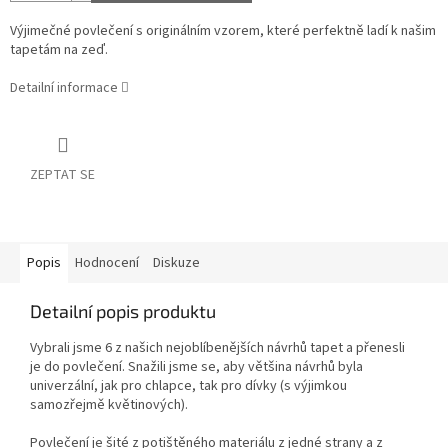
Výjimečné povlečení s originálním vzorem, které perfektně ladí k našim
tapetám na zeď.
Detailní informace
ZEPTAT SE
Popis
Hodnocení
Diskuze
Detailní popis produktu
Vybrali jsme 6 z našich nejoblíbenějších návrhů tapet a přenesli
je do povlečení. Snažili jsme se, aby většina návrhů byla
univerzální, jak pro chlapce, tak pro dívky (s výjimkou
samozřejmě květinových).
Povlečení je šité z potištěného materiálu z jedné strany a z