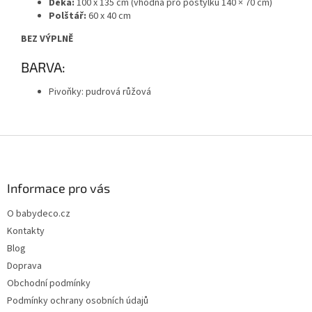
Deka:
100 x 135 cm (vhodná pro postýlku 140 × 70 cm)
Polštář:
60 x 40 cm
BEZ VÝPLNĚ
BARVA:
Pivoňky: pudrová růžová
Z
á
p
a
Informace pro vás
t
O babydeco.cz
í
Kontakty
Blog
Doprava
Obchodní podmínky
Podmínky ochrany osobních údajů