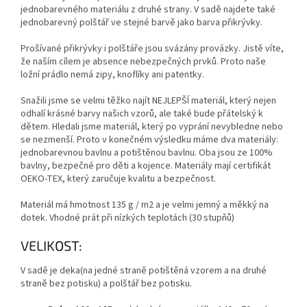
jednobarevného materiálu z druhé strany. V sadě najdete také
jednobarevný polštář ve stejné barvě jako barva přikrývky.
Prošívané přikrývky i polštáře jsou svázány provázky. Jistě víte,
že naším cílem je absence nebezpečných prvků. Proto naše
ložní prádlo nemá zipy, knoflíky ani patentky.
Snažili jsme se velmi těžko najít NEJLEPŠÍ materiál, který nejen
odhalí krásné barvy našich vzorů, ale také bude přátelský k
dětem. Hledali jsme materiál, který po vyprání nevybledne nebo
se nezmenší. Proto v konečném výsledku máme dva materiály:
jednobarevnou bavlnu a potištěnou bavlnu. Oba jsou ze 100%
bavlny, bezpečné pro děti a kojence. Materiály mají certifikát
OEKO-TEX, který zaručuje kvalitu a bezpečnost.
Materiál má hmotnost 135 g / m2 a je velmi jemný a měkký na
dotek. Vhodné prát při nízkých teplotách (30 stupňů)
VELIKOST:
V sadě je deka(na jedné straně potištěná vzorem a na druhé
straně bez potisku) a polštář bez potisku.