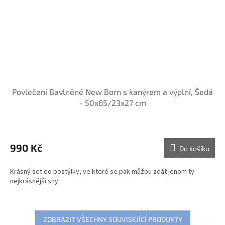
Povlečení Bavlněné New Born s kanýrem a výplní, Šedá
- 50x65/23x27 cm
990 Kč
Do košíku
Krásný set do postýlky, ve které se pak můžou zdát jenom ty
nejkrásnější sny.
ZOBRAZIT VŠECHNY SOUVISEJÍCÍ PRODUKTY