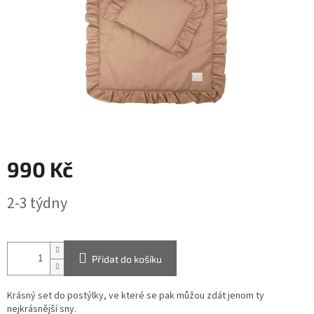
990 Kč
Měrná
2-3 týdny
cena:
Přidat do košíku
Krásný set do postýlky, ve které se pak můžou zdát jenom ty
nejkrásnější sny.