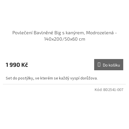
Povlečení Bavlněné Big s kanýrem, Modrozelená -
140x200/50x60 cm
1 990 Kč
Do košíku
Set do postýlky, ve kterém se každý vyspí dorůžova.
Kód:
BD2541-007