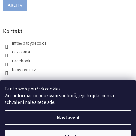
ARCHIV
Kontakt
info
@
babydeco.cz
607848030
Facebook
babydeco.cz
Tento web používá cookies.
Více informací o používání souborů, jejich uplatnění a
schválení naleznete
zde
.
Nastavení
Vytvořil Shoptet