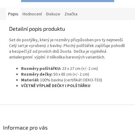
Popis
Hodnocení
Diskuze
Značka
Detailní popis produktu
Set do postýlky, který je rozměry přizpůsoben pro ty nejmenší.
Celý set je vyrobený z bavlny. Plochý polštářek zajišťuje pohodlí
a bezpečí již od prvních dnů života. Dečka je vyplněná
antialergenní výplní. V několika barevných variantách.
Rozměry polštářKU:
23 x 27 cm (+/- 2 cm)
Rozměry dečky:
50 x 65 cm (+/- 2 cm)
Materiál:
100% bavlna (certifikát OEKO-TEX)
VČETNĚ VÝPLNĚ DEČKY I POLŠTÁŘKU
Z
á
p
a
Informace pro vás
t