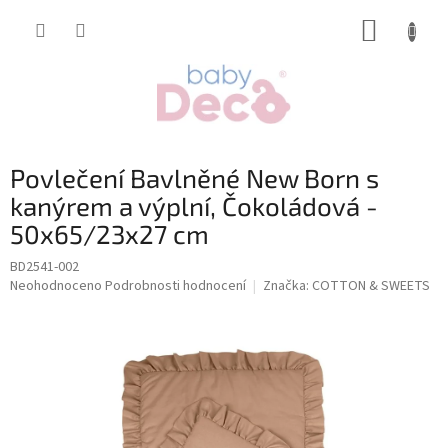
Přejít
NÁKUP
na
obsah
KOŠÍK
Povlečení Bavlněné New Born s
kanýrem a výplní, Čokoládová -
50x65/23x27 cm
BD2541-002
Průměrné
Neohodnoceno
Podrobnosti hodnocení
Značka:
COTTON & SWEETS
hodnocení
produktu
je
0,0
z
5
hvězdiček.