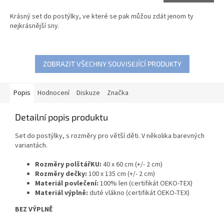
Krásný set do postýlky, ve které se pak můžou zdát jenom ty
nejkrásnější sny.
ZOBRAZIT VŠECHNY SOUVISEJÍCÍ PRODUKTY
Popis
Hodnocení
Diskuze
Značka
Detailní popis produktu
Set do postýlky, s rozměry pro větší děti. V několika barevných
variantách.
Rozměry polštářKU:
40 x 60 cm (+/- 2 cm)
Rozměry dečky:
100 x 135 cm (+/- 2 cm)
Materiál povlečení:
100% len (certifikát OEKO-TEX)
Materiál výplně:
duté vlákno (certifikát OEKO-TEX)
BEZ VÝPLNĚ