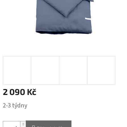
2 090 Kč
Měrná
2-3 týdny
cena: