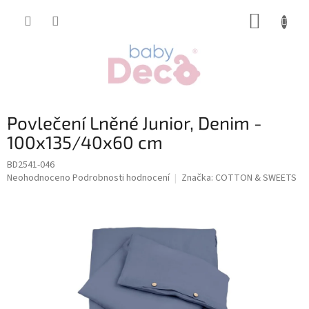
Přejít
NÁKUP
na
obsah
KOŠÍK
Povlečení Lněné Junior, Denim -
100x135/40x60 cm
BD2541-046
Průměrné
Neohodnoceno
Podrobnosti hodnocení
Značka:
COTTON & SWEETS
hodnocení
produktu
je
0,0
z
5
hvězdiček.