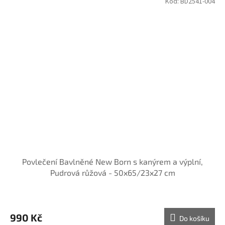
Kód:
BD2541-004
Povlečení Bavlněné New Born s kanýrem a výplní,
Pudrová růžová - 50x65/23x27 cm
990 Kč
Do košíku