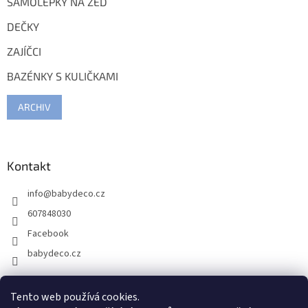
SAMOLEPKY NA ZEĎ
DEČKY
ZAJÍČCI
BAZÉNKY S KULIČKAMI
ARCHIV
Kontakt
info
@
babydeco.cz
607848030
Facebook
babydeco.cz
Tento web používá cookies.