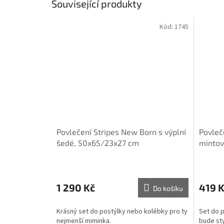
Související produkty
Kód:
1745
Povlečení Stripes New Born s výplní
Povleč
šedé, 50x65/23x27 cm
mintov
1 290 Kč
419 
Do košíku
Krásný set do postýlky nebo kolébky pro ty
Set do 
nejmenší miminka.
bude st