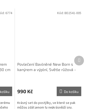
ód:
6774
Kód:
BD2541-005
Další
produkt
ýrem
Povlečení Bavlněné New Born s
x30 cm
kanýrem a výplní, Světle růžová -
50x65/23x27 cm
990 Kč
košíku
Do košíku
kterému
Krásný set do postýlky, ve které se pak
vašeho
můžou zdát jenom ty nejkrásnější sny.