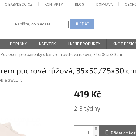
O BABYDECO.CZ
KONTAKTY
BLOG
DOPRAVA
OBCHO
HLEDAT
DOPLŇKY
NÁBYTEK
LNĚNÉ PRODUKTY
KNOT DESIG
Povlečení pro panenky s kanýrem pudrová růžová, 35x50/25x30 cm
nýrem pudrová růžová, 35x50/25x30 c
N & SWEETS
419 Kč
Měrná
2-3 týdny
cena:
Přidat do koš