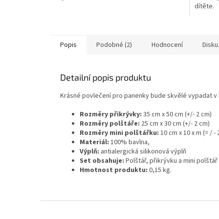
dítěte.
Popis
Podobné (2)
Hodnocení
Disku
Detailní popis produktu
Krásné povlečení pro panenky bude skvělé vypadat v 
Rozměry přikrývky:
35 cm x 50 cm (+/- 2 cm)
Rozměry polštáře:
25 cm x 30 cm (+/- 2 cm)
Rozměry mini polštářku:
10 cm x 10 x m (= / -
Materiál:
100% bavlna,
Výplň:
antialergická silikonová výplň
Set obsahuje:
Polštář, přikrývku a mini polštář
Hmotnost produktu:
0,15 kg.
Z
á