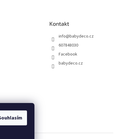
Kontakt
info
@
babydeco.cz
607848030
Facebook
babydeco.cz
Souhlasím