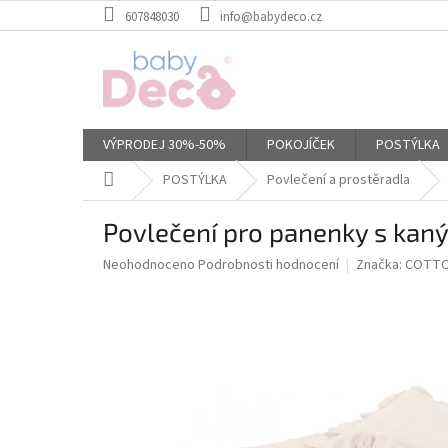
Přejít
607848030
info@babydeco.cz
na
obsah
VÝPRODEJ 30%-50%
POKOJÍČEK
POSTÝLKA
Domů
POSTÝLKA
Povlečení a prostěradla
Povlečení pro panenky s ka
Průměrné
Neohodnoceno
Podrobnosti hodnocení
Značka:
COTTO
hodnocení
produktu
je
0,0
z
5
hvězdiček.