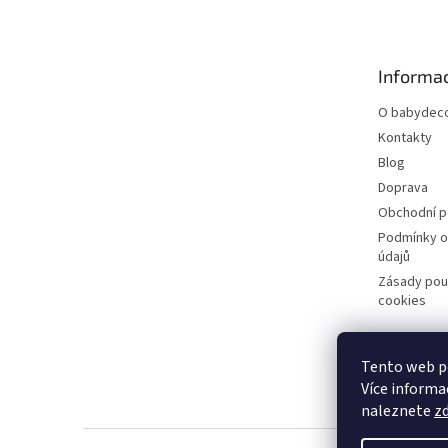
p
a
t
Informac
í
O babydeco
Kontakty
Blog
Doprava
Obchodní 
Podmínky o
údajů
Zásady pou
cookies
Tento web po
Více informac
naleznete
z