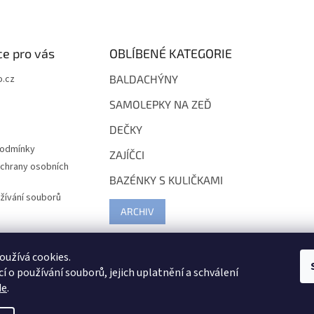
e pro vás
OBLÍBENÉ KATEGORIE
.cz
BALDACHÝNY
SAMOLEPKY NA ZEĎ
DEČKY
podmínky
ZAJÍČCI
chrany osobních
BAZÉNKY S KULIČKAMI
žívání souborů
ARCHIV
užívá cookies.
í o používání souborů, jejich uplatnění a schválení
de
.