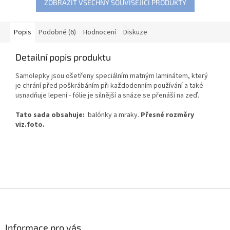
ZOBRAZIT VŠECHNY SOUVISEJÍCÍ PRODUKTY
Popis
Podobné (6)
Hodnocení
Diskuze
Detailní popis produktu
Samolepky jsou ošetřeny speciálním matným laminátem, který
je chrání před poškrábáním při každodenním používání a také
usnadňuje lepení - fólie je silnější a snáze se přenáší na zeď.
Tato sada obsahuje:
balónky a mraky.
Přesné rozměry
viz.foto.
Z
á
p
a
Informace pro vás