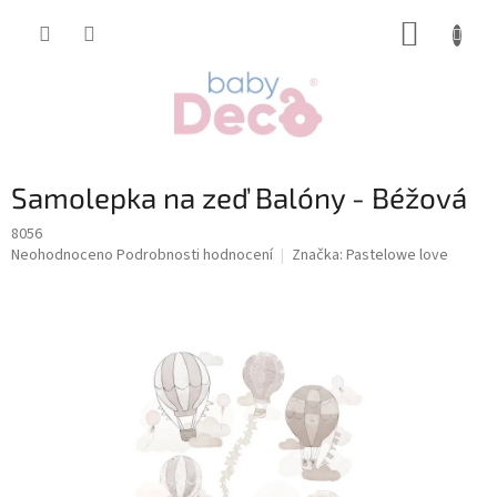
Přejít
NÁKUP
na
obsah
KOŠÍK
Samolepka na zeď Balóny - Béžová
8056
Průměrné
Neohodnoceno
Podrobnosti hodnocení
Značka:
Pastelowe love
hodnocení
produktu
je
0,0
z
5
hvězdiček.