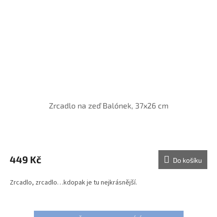
Zrcadlo na zeď Balónek, 37x26 cm
Průměrné
hodnocení
produktu
449 Kč
Do košíku
je
5,0
Zrcadlo, zrcadlo…kdopak je tu nejkrásnější.
z
5
hvězdiček.