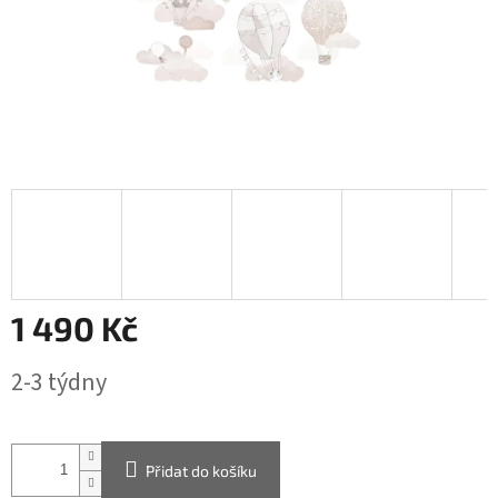
1 490 Kč
Měrná
2-3 týdny
cena:
Přidat do košíku