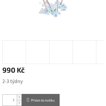
990 Kč
Měrná
2-3 týdny
cena:
Přidat do košíku