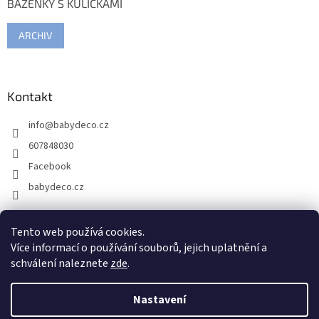
BAZÉNKY S KULIČKAMI
ARCHIV
Kontakt
info
@
babydeco.cz
607848030
Facebook
babydeco.cz
Tento web používá cookies.
Více informací o používání souborů, jejich uplatnění a
schválení naleznete
zde
.
Nastavení
Vytvořil Shoptet