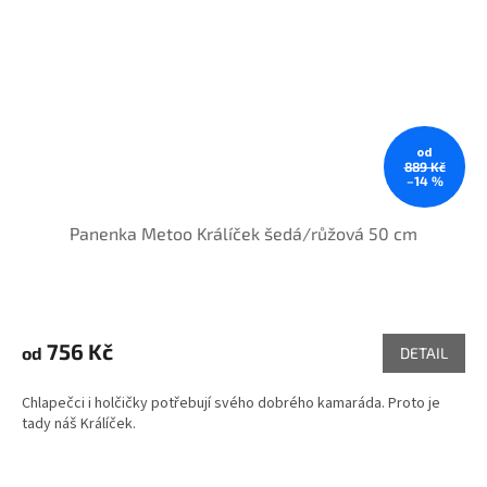
od
889 Kč
–14 %
Panenka Metoo Králíček šedá/růžová 50 cm
756 Kč
od
DETAIL
Chlapečci i holčičky potřebují svého dobrého kamaráda. Proto je
tady náš Králíček.