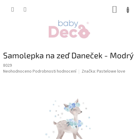
Přejít
NÁKUP
na
obsah
KOŠÍK
Samolepka na zeď Daneček - Modrý
8029
Průměrné
Neohodnoceno
Podrobnosti hodnocení
Značka:
Pastelowe love
hodnocení
produktu
je
0,0
z
5
hvězdiček.