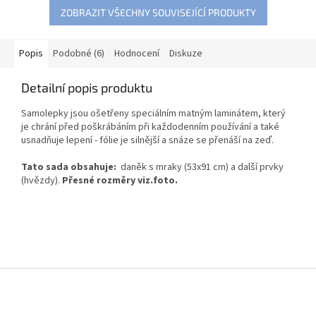
ZOBRAZIT VŠECHNY SOUVISEJÍCÍ PRODUKTY
Popis
Podobné (6)
Hodnocení
Diskuze
Detailní popis produktu
Samolepky jsou ošetřeny speciálním matným laminátem, který
je chrání před poškrábáním při každodenním používání a také
usnadňuje lepení - fólie je silnější a snáze se přenáší na zeď.
Tato sada obsahuje:
daněk s mraky (53x91 cm) a další prvky
(hvězdy).
Přesné rozměry viz.foto.
Z
á
p