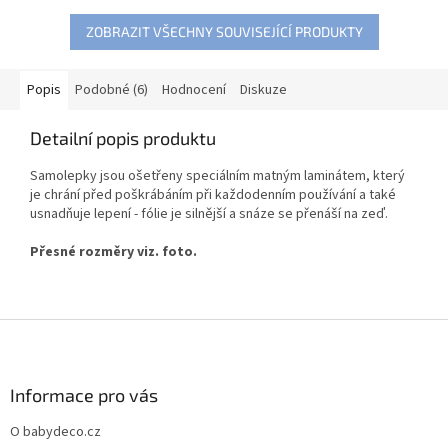
ZOBRAZIT VŠECHNY SOUVISEJÍCÍ PRODUKTY
Popis
Podobné (6)
Hodnocení
Diskuze
Detailní popis produktu
Samolepky jsou ošetřeny speciálním matným laminátem, který
je chrání před poškrábáním při každodenním používání a také
usnadňuje lepení - fólie je silnější a snáze se přenáší na zeď.
Přesné rozměry viz. foto.
Z
á
p
a
Informace pro vás
t
O babydeco.cz
í