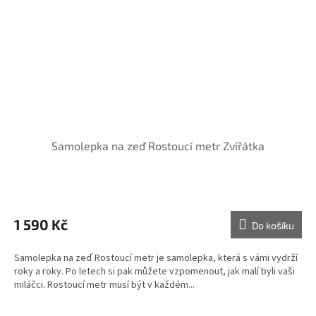
Samolepka na zeď Rostoucí metr Zvířátka
1 590 Kč
Do košíku
Samolepka na zeď Rostoucí metr je samolepka, která s vámi vydrží
roky a roky. Po letech si pak můžete vzpomenout, jak malí byli vaši
miláčci. Rostoucí metr musí být v každém...