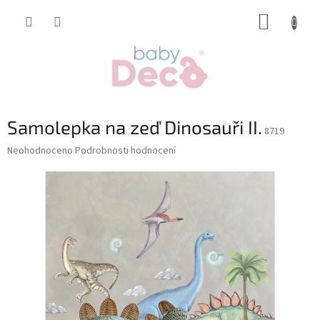
Přejít
NÁKUP
na
obsah
KOŠÍK
Samolepka na zeď Dinosauři II.
8719
Průměrné
Neohodnoceno
Podrobnosti hodnocení
hodnocení
produktu
je
0,0
z
5
hvězdiček.