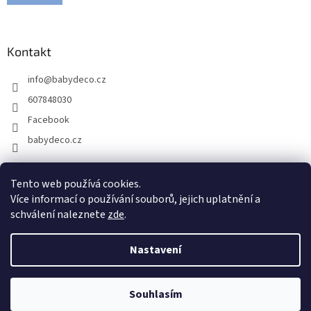
Kontakt
info
@
babydeco.cz
607848030
Facebook
babydeco.cz
Tento web používá cookies.
Více informací o používání souborů, jejich uplatnění a
schválení naleznete
zde
.
Nastavení
Vytvořil Shoptet
Souhlasím
Copyright 2026
babydeco.cz
. Všechna práva vyhrazena.