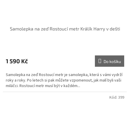
Samolepka na zeď Rostoucí metr Králík Harry v dešti
1 590 Kč
Do košíku
Samolepka na zeď Rostoucí metr je samolepka, která s vámi vydrží
roky a roky. Po letech si pak můžete vzpomenout, jak malí byli vaši
miláčci. Rostoucí metr musí být v každém...
Kód:
399