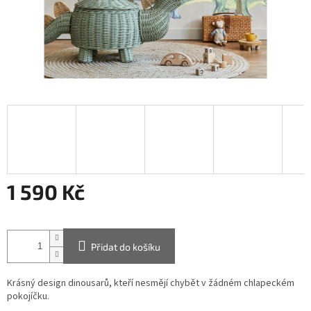
1 590 Kč
Měrná
cena:
Přidat do košíku
Krásný design dinousarů, kteří nesmějí chybět v žádném chlapeckém
pokojíčku.