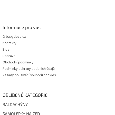
Z
á
p
a
Informace pro vás
t
O babydeco.cz
í
Kontakty
Blog
Doprava
Obchodní podmínky
Podmínky ochrany osobních údajů
Zásady používání souborů cookies
OBLÍBENÉ KATEGORIE
BALDACHÝNY
SAMOLEPKY NA ZEĎ