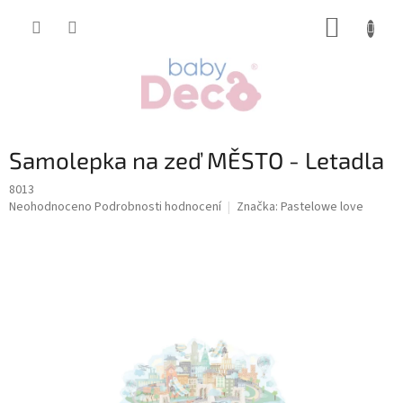
Přejít
NÁKUP
na
obsah
KOŠÍK
Samolepka na zeď MĚSTO - Letadla
8013
Průměrné
Neohodnoceno
Podrobnosti hodnocení
Značka:
Pastelowe love
hodnocení
produktu
je
0,0
z
5
hvězdiček.