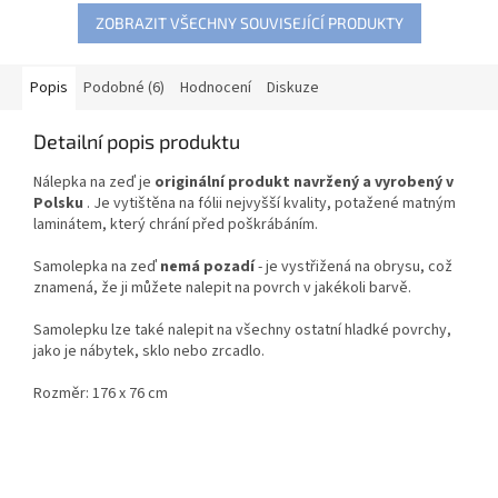
ZOBRAZIT VŠECHNY SOUVISEJÍCÍ PRODUKTY
Popis
Podobné (6)
Hodnocení
Diskuze
Detailní popis produktu
Nálepka na zeď je
originální produkt navržený a vyrobený v
Polsku
.
Je vytištěna na fólii nejvyšší kvality, potažené matným
laminátem, který chrání před poškrábáním.
Samolepka na zeď
nemá pozadí
- je vystřižená na obrysu, což
znamená, že ji můžete nalepit na povrch v jakékoli barvě.
Samolepku lze také nalepit na všechny ostatní hladké povrchy,
jako je nábytek, sklo nebo zrcadlo.
Rozměr: 176 x 76 cm