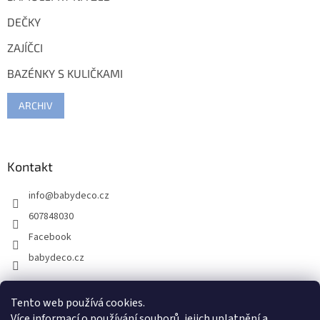
DEČKY
ZAJÍČCI
BAZÉNKY S KULIČKAMI
ARCHIV
Kontakt
info
@
babydeco.cz
607848030
Facebook
babydeco.cz
Tento web používá cookies.
Více informací o používání souborů, jejich uplatnění a