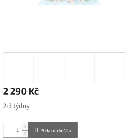
2 290 Kč
Měrná
2-3 týdny
cena:
Přidat do košíku