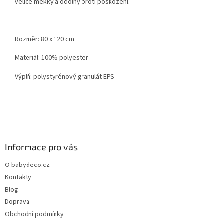
velice měkký a odolný proti poškození.
Rozměr: 80 x 120 cm
Materiál: 100% polyester
Výplň: polystyrénový granulát EPS
Z
á
p
a
Informace pro vás
t
O babydeco.cz
í
Kontakty
Blog
Doprava
Obchodní podmínky