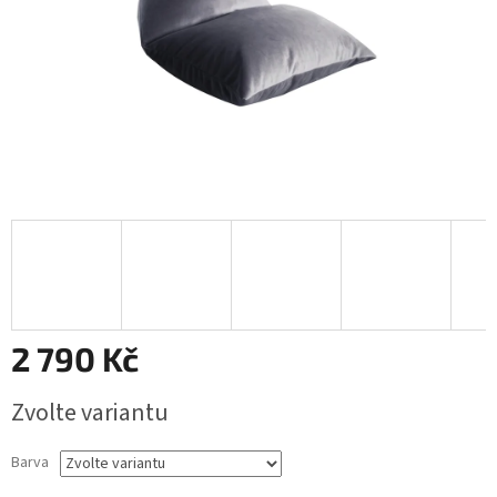
2 790 Kč
Měrná
Zvolte variantu
cena:
Barva