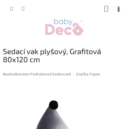
Přejít
NÁKUP
na
obsah
KOŠÍK
Sedací vak plyšový, Grafitová
80x120 cm
Průměrné
Neohodnoceno
Podrobnosti hodnocení
Značka:
Fayne
hodnocení
produktu
je
0,0
z
5
hvězdiček.