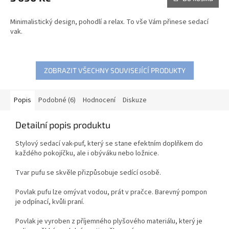
Minimalistický design, pohodlí a relax. To vše Vám přinese sedací
vak.
ZOBRAZIT VŠECHNY SOUVISEJÍCÍ PRODUKTY
Popis
Podobné (6)
Hodnocení
Diskuze
Detailní popis produktu
Stylový sedací vak-puf, který se stane efektním doplňkem do
každého pokojíčku, ale i obýváku nebo ložnice.
Tvar pufu se skvěle přizpůsobuje sedící osobě.
Povlak pufu lze omývat vodou, prát v pračce. Barevný pompon
je odpínací, kvůli praní.
Povlak je vyroben z příjemného plyšového materiálu, který je