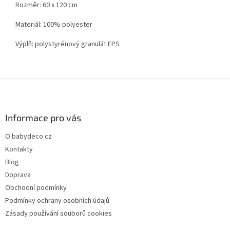
Rozměr: 60 x 120 cm
Materiál: 100% polyester
Výplň: polystyrénový granulát EPS
Z
á
p
a
Informace pro vás
t
O babydeco.cz
í
Kontakty
Blog
Doprava
Obchodní podmínky
Podmínky ochrany osobních údajů
Zásady používání souborů cookies