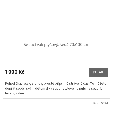
Sedací vak plyšový, šedá 70x100 cm
1 990 Kč
DETAIL
Pohodička, relax, sranda, prostě příjemně strávený čas. To můžete
dopřát sobě i svým dětem díky super stylovému pufu na sezení,
ležení, válení…
Kód:
6634