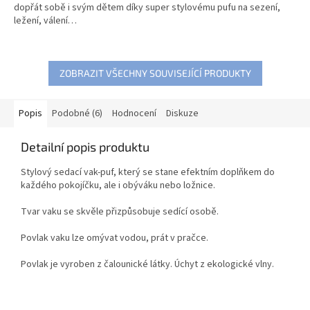
dopřát sobě i svým dětem díky super stylovému pufu na sezení,
ležení, válení…
ZOBRAZIT VŠECHNY SOUVISEJÍCÍ PRODUKTY
Popis
Podobné (6)
Hodnocení
Diskuze
Detailní popis produktu
Stylový sedací vak-puf, který se stane efektním doplňkem do
každého pokojíčku, ale i obýváku nebo ložnice.
Tvar vaku se skvěle přizpůsobuje sedící osobě.
Povlak vaku lze omývat vodou, prát v pračce.
Povlak je vyroben z čalounické látky. Úchyt z ekologické vlny.