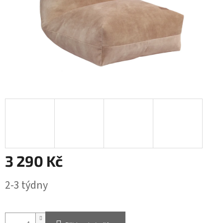
3 290 Kč
Měrná
2-3 týdny
cena: