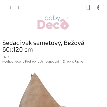
Přejít
NÁKUP
na
obsah
KOŠÍK
Sedací vak sametový, Béžová
60x120 cm
6687
Průměrné
Neohodnoceno
Podrobnosti hodnocení
Značka:
Fayne
hodnocení
produktu
je
0,0
z
5
hvězdiček.