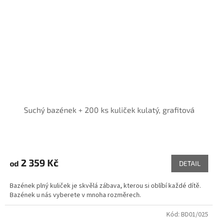
Suchý bazének + 200 ks kuliček kulatý, grafitová
2 359 Kč
od
DETAIL
Bazének plný kuliček je skvělá zábava, kterou si oblíbí každé dítě.
Bazének u nás vyberete v mnoha rozměrech.
Kód:
BD01/025