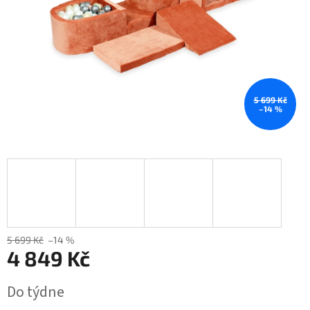
5 699 Kč
–14 %
5 699 Kč
–14 %
4 849 Kč
Měrná
Do týdne
cena: