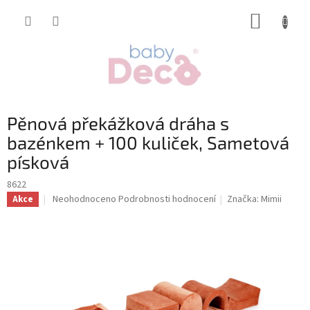
Přejít
NÁKUP
na
obsah
KOŠÍK
Pěnová překážková dráha s
bazénkem + 100 kuliček, Sametová
písková
8622
Průměrné
Neohodnoceno
Podrobnosti hodnocení
Značka:
Mimii
Akce
hodnocení
produktu
je
0,0
z
5
hvězdiček.