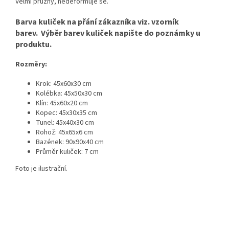
Velmi pružný, nedeformuje se.
Barva kuliček na přání zákazníka viz. vzorník
barev.
Výběr barev kuliček napište do poznámky u
produktu.
Rozměry:
Krok: 45x60x30 cm
Kolébka: 45x50x30 cm
Klín: 45x60x20 cm
Kopec: 45x30x35 cm
Tunel: 45x40x30 cm
Rohož: 45x65x6 cm
Bazének: 90x90x40 cm
Průměr kuliček: 7 cm
Foto je ilustrační.