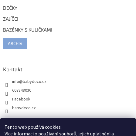
DEČKY
ZAJÍČCI
BAZÉNKY S KULIČKAMI
ARCHIV
Kontakt
info
@
babydeco.cz
607848030
Facebook
babydeco.cz
Tento web používá cookies.
Více informací o používání souborů, jejich uplatnění a