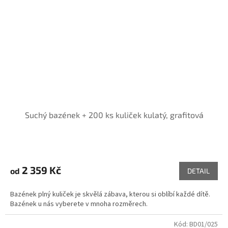
Suchý bazének + 200 ks kuliček kulatý, grafitová
2 359 Kč
od
DETAIL
Bazének plný kuliček je skvělá zábava, kterou si oblíbí každé dítě.
Bazének u nás vyberete v mnoha rozměrech.
Kód:
BD01/025