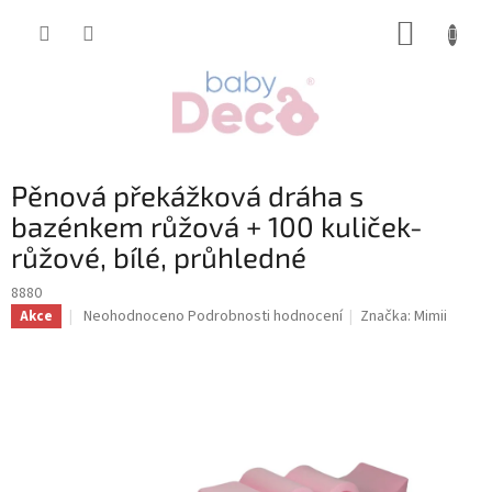
Přejít
NÁKUP
na
obsah
KOŠÍK
Pěnová překážková dráha s
bazénkem růžová + 100 kuliček-
růžové, bílé, průhledné
8880
Průměrné
Neohodnoceno
Podrobnosti hodnocení
Značka:
Mimii
Akce
hodnocení
produktu
je
0,0
z
5
hvězdiček.