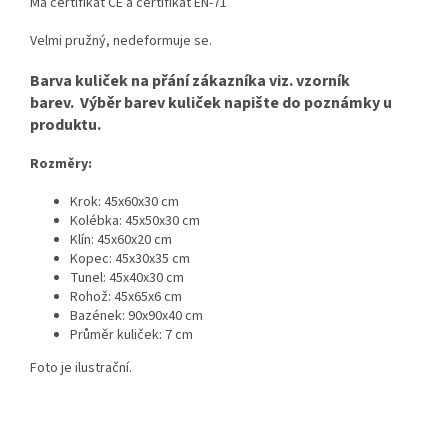
Má certifikát CE a certifikát EN-71
Velmi pružný, nedeformuje se.
Barva kuliček na přání zákazníka viz. vzorník
barev.
Výběr barev kuliček napište do poznámky u
produktu.
Rozměry:
Krok: 45x60x30 cm
Kolébka: 45x50x30 cm
Klín: 45x60x20 cm
Kopec: 45x30x35 cm
Tunel: 45x40x30 cm
Rohož: 45x65x6 cm
Bazének: 90x90x40 cm
Průměr kuliček: 7 cm
Foto je ilustrační.