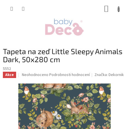
Přejít
NÁKUP
na
obsah
KOŠÍK
Tapeta na zeď Little Sleepy Animals
Dark, 50x280 cm
5552
Průměrné
Neohodnoceno
Podrobnosti hodnocení
Značka:
Dekornik
Akce
hodnocení
produktu
je
0,0
z
5
hvězdiček.