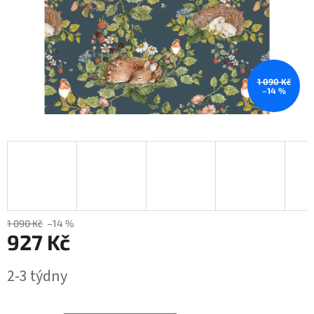
1 090 Kč
–14 %
1 090 Kč
–14 %
927 Kč
Měrná
2-3 týdny
cena: