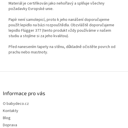
Materiál je certifikován jako nehořlavý a splňuje všechny
požadavky Evropské unie.
Papír není samolepicí, proto k jeho nanášení doporučujeme
použít lepidlo na bázi rozpouštědla. Obzvláště doporučujeme
lepidlo Flügger 377 (tento produkt vždy používáme v našem
studiu a stojíme si za jeho kvalitou).
Před nanesením tapety na stěnu, důkladně očistěte povrch od
prachu nebo mastnoty.
Z
á
p
a
Informace pro vás
t
O babydeco.cz
í
Kontakty
Blog
Doprava