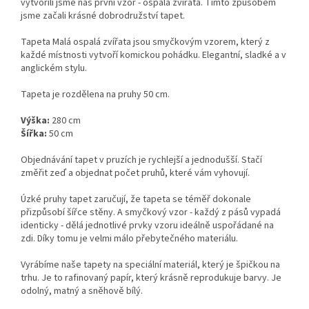
vytvořili jsme náš první vzor - ospalá zvířata. Tímto způsobem
jsme začali krásné dobrodružství tapet.
Tapeta Malá ospalá zvířata jsou smyčkovým vzorem, který z
každé místnosti vytvoří komickou pohádku. Elegantní, sladké a v
anglickém stylu.
Tapeta je rozdělena na pruhy 50 cm.
Výška:
280 cm
Šířka:
50 cm
Objednávání tapet v pruzích je rychlejší a jednodušší. Stačí
změřit zeď a objednat počet pruhů, které vám vyhovují.
Úzké pruhy tapet zaručují, že tapeta se téměř dokonale
přizpůsobí šířce stěny. A smyčkový vzor - každý z pásů vypadá
identicky - dělá jednotlivé prvky vzoru ideálně uspořádané na
zdi. Díky tomu je velmi málo přebytečného materiálu.
Vyrábíme naše tapety na speciální materiál, který je špičkou na
trhu. Je to rafinovaný papír, který krásně reprodukuje barvy. Je
odolný, matný a sněhově bílý.