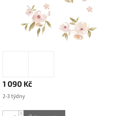
1 090 Kč
Měrná
2-3 týdny
cena: