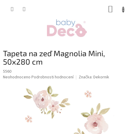
Přejít
NÁKUP
na
obsah
KOŠÍK
Tapeta na zeď Magnolia Mini,
50x280 cm
5560
Průměrné
Neohodnoceno
Podrobnosti hodnocení
Značka:
Dekornik
hodnocení
produktu
je
0,0
z
5
hvězdiček.