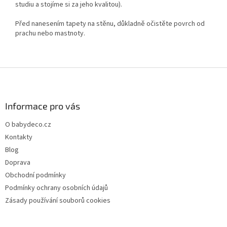
studiu a stojíme si za jeho kvalitou).
Před nanesením tapety na stěnu, důkladně očistěte povrch od
prachu nebo mastnoty.
Z
á
p
a
Informace pro vás
t
O babydeco.cz
í
Kontakty
Blog
Doprava
Obchodní podmínky
Podmínky ochrany osobních údajů
Zásady používání souborů cookies