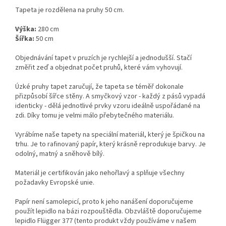
Tapeta je rozdělena na pruhy 50 cm.
Výška:
280 cm
Šířka:
50 cm
Objednávání tapet v pruzích je rychlejší a jednodušší. Stačí
změřit zeď a objednat počet pruhů, které vám vyhovují.
Úzké pruhy tapet zaručují, že tapeta se téměř dokonale
přizpůsobí šířce stěny. A smyčkový vzor - každý z pásů vypadá
identicky - dělá jednotlivé prvky vzoru ideálně uspořádané na
zdi. Díky tomu je velmi málo přebytečného materiálu.
Vyrábíme naše tapety na speciální materiál, který je špičkou na
trhu. Je to rafinovaný papír, který krásně reprodukuje barvy. Je
odolný, matný a sněhově bílý.
Materiál je certifikován jako nehořlavý a splňuje všechny
požadavky Evropské unie.
Papír není samolepicí, proto k jeho nanášení doporučujeme
použít lepidlo na bázi rozpouštědla. Obzvláště doporučujeme
lepidlo Flügger 377 (tento produkt vždy používáme v našem