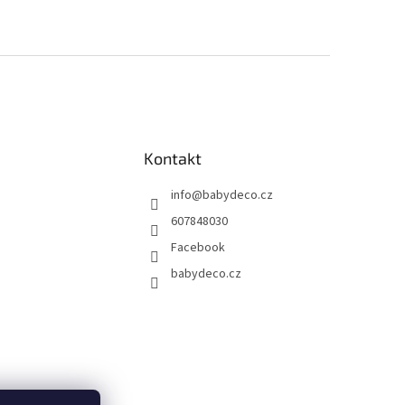
Kontakt
info
@
babydeco.cz
607848030
Facebook
babydeco.cz