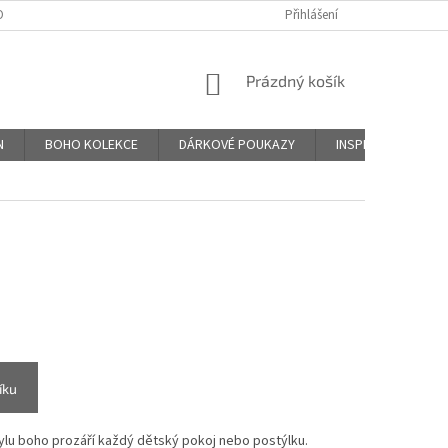
DNÍ PODMÍNKY
PODMÍNKY OCHRANY OSOBNÍCH ÚDAJŮ
Přihlášení
ZÁSADY PO
NÁKUPNÍ
Prázdný košík
KOŠÍK
N
BOHO KOLEKCE
DÁRKOVÉ POUKAZY
INSPIRACE
H
íku
lu boho prozáří každý dětský pokoj nebo postýlku.