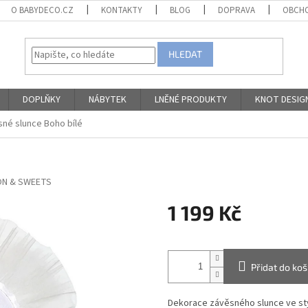
O BABYDECO.CZ
KONTAKTY
BLOG
DOPRAVA
OBCHO
HLEDAT
DOPLŇKY
NÁBYTEK
LNĚNÉ PRODUKTY
KNOT DESIG
né slunce Boho bílé
N & SWEETS
1 199 Kč
Měrná
cena:
Přidat do koš
Dekorace závěsného slunce ve sty