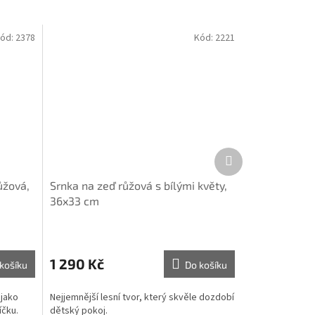
ód:
2378
Kód:
2221
Další
produkt
ůžová,
Srnka na zeď růžová s bílými květy,
36x33 cm
1 290 Kč
košíku
Do košíku
 jako
Nejjemnější lesní tvor, který skvěle dozdobí
íčku.
dětský pokoj.