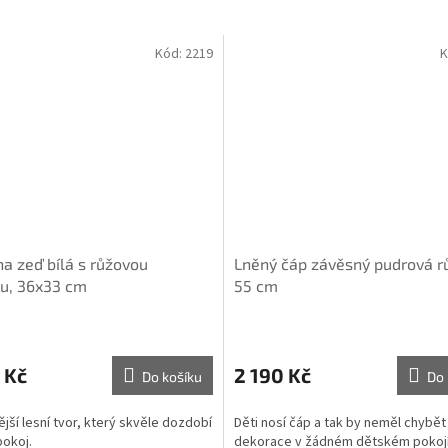
Kód:
2219
K
na zeď bílá s růžovou
Lněný čáp závěsný pudrová r
u, 36x33 cm
55 cm
Průměrné
hodnocení
produktu
 Kč
2 190 Kč
Do košíku
Do 
je
5,0
jší lesní tvor, který skvěle dozdobí
Děti nosí čáp a tak by neměl chybět
z
pokoj.
dekorace v žádném dětském pokoj
5