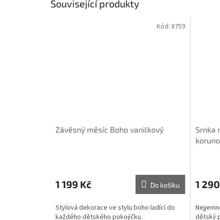
Související produkty
Kód:
8759
Závěsný měsíc Boho vanilkový
Srnka 
koruno
1 199 Kč
1 290
Do košíku
Stylová dekorace ve stylu boho ladící do
Nejjemně
každého dětského pokojíčku.
dětský 