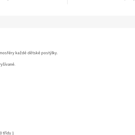
hvězdiček.
tmosféry každé dětské postýlky.
vyšívané.
 třídy 1