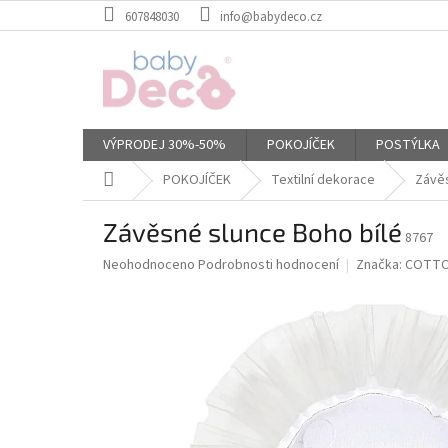
Přejít
607848030
info@babydeco.cz
na
obsah
VÝPRODEJ 30%-50%
POKOJÍČEK
POSTÝLKA
Domů
POKOJÍČEK
Textilní dekorace
Závěs
Závěsné slunce Boho bílé
8767
Průměrné
Neohodnoceno
Podrobnosti hodnocení
Značka:
COTTO
hodnocení
produktu
je
0,0
z
5
hvězdiček.