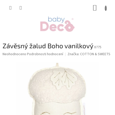
Přejít
NÁKUP
na
obsah
KOŠÍK
Závěsný žalud Boho vanilkový
8775
Průměrné
Neohodnoceno
Podrobnosti hodnocení
Značka:
COTTON & SWEETS
hodnocení
produktu
je
0,0
z
5
hvězdiček.