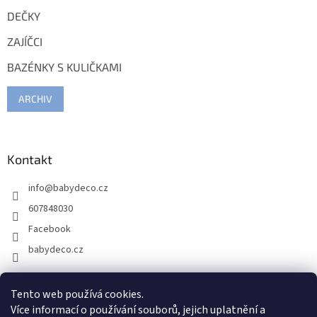
DEČKY
ZAJÍČCI
BAZÉNKY S KULIČKAMI
ARCHIV
Kontakt
info
@
babydeco.cz
607848030
Facebook
babydeco.cz
Tento web používá cookies.
Více informací o používání souborů, jejich uplatnění a