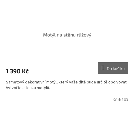
Motýl na stěnu růžový
Do košíku
1 390 Kč
Sametový dekorativní motýl, který vaše dítě bude určitě obdivovat.
Vytvořte si louku motýlů.
Kód:
103