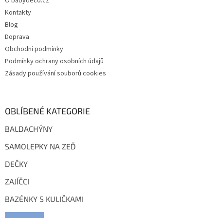
O babydeco.cz
í
k
Kontakty
y
v
Blog
ý
Doprava
p
Obchodní podmínky
i
s
Podmínky ochrany osobních údajů
u
Zásady používání souborů cookies
OBLÍBENÉ KATEGORIE
BALDACHÝNY
SAMOLEPKY NA ZEĎ
DEČKY
ZAJÍČCI
BAZÉNKY S KULIČKAMI