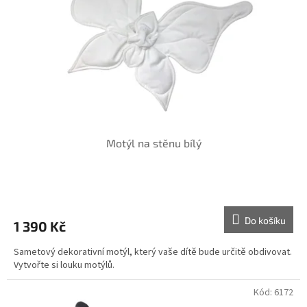
r
u
o
k
d
t
u
ů
k
t
ů
Motýl na stěnu bílý
Do košíku
1 390 Kč
Sametový dekorativní motýl, který vaše dítě bude určitě obdivovat.
Vytvořte si louku motýlů.
Kód:
6172