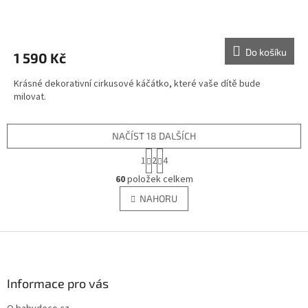
Do košíku
1 590 Kč
Krásné dekorativní cirkusové káčátko, které vaše dítě bude
milovat.
NAČÍST 18 DALŠÍCH
S
1
2
4
t
O
r
60
položek celkem
v
á
l
NAHORU
n
á
k
d
o
v
Z
a
á
c
á
n
í
p
í
p
a
Informace pro vás
r
t
v