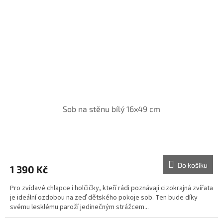
Sob na stěnu bílý 16x49 cm
Do košíku
1 390 Kč
Pro zvídavé chlapce i holčičky, kteří rádi poznávají cizokrajná zvířata
je ideální ozdobou na zeď dětského pokoje sob. Ten bude díky
svému lesklému paroží jedinečným strážcem...