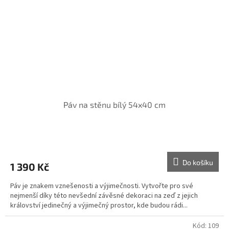
Páv na stěnu bílý 54x40 cm
Do košíku
1 390 Kč
Páv je znakem vznešenosti a výjimečnosti. Vytvořte pro své
nejmenší díky této nevšední závěsné dekoraci na zeď z jejich
království jedinečný a výjimečný prostor, kde budou rádi...
Kód:
109