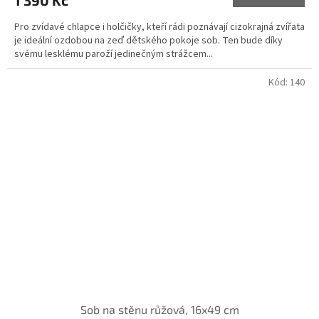
1 390 Kč
Pro zvídavé chlapce i holčičky, kteří rádi poznávají cizokrajná zvířata
je ideální ozdobou na zeď dětského pokoje sob. Ten bude díky
svému lesklému paroží jedinečným strážcem...
Kód:
140
Sob na stěnu růžová, 16x49 cm