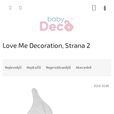
Přejít
NÁKUP
na
obsah
KOŠÍK
Love Me Decoration
, Strana 2
Ř
a
Nejlevnější
Nejdražší
Nejprodávanější
Abecedně
z
e
V
n
Kód:
6168
ý
í
p
p
i
r
s
o
p
d