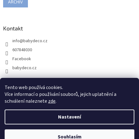
ARCHIV
Kontakt
info
@
babydeco.cz
607848030
Facebook
babydeco.cz
Tento web používá cookies.
Více informací o používání souborů, jejich uplatnění a
schválení naleznete
zde
.
Nastavení
Vytvořil Shoptet
Souhlasím
Copyright 2026
babydeco.cz
. Všechna práva vyhrazena.