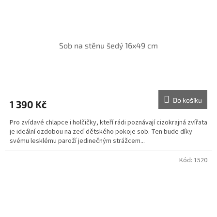
Sob na stěnu šedý 16x49 cm
Do košíku
1 390 Kč
Pro zvídavé chlapce i holčičky, kteří rádi poznávají cizokrajná zvířata
je ideální ozdobou na zeď dětského pokoje sob. Ten bude díky
svému lesklému paroží jedinečným strážcem...
Kód:
1520