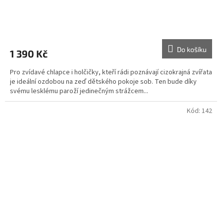
Do košíku
1 390 Kč
Pro zvídavé chlapce i holčičky, kteří rádi poznávají cizokrajná zvířata
je ideální ozdobou na zeď dětského pokoje sob. Ten bude díky
svému lesklému paroží jedinečným strážcem...
Kód:
142