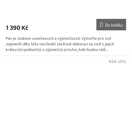
Průměrné
hodnocení
produktu
Do košíku
1 390 Kč
je
5,0
Páv je znakem vznešenosti a výjimečnosti. Vytvořte pro své
z
nejmenší díky této nevšední závěsné dekoraci na zeď z jejich
5
království jedinečný a výjimečný prostor, kde budou rádi...
hvězdiček.
Kód:
1521