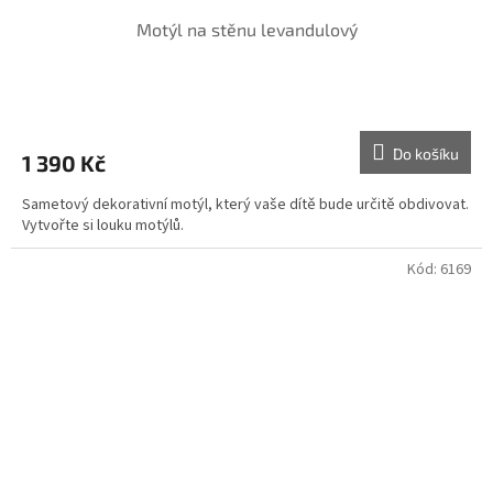
Motýl na stěnu levandulový
Do košíku
1 390 Kč
Sametový dekorativní motýl, který vaše dítě bude určitě obdivovat.
Vytvořte si louku motýlů.
Kód:
6169