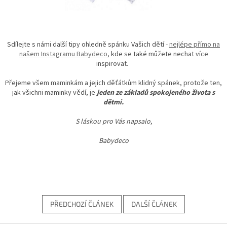
Sdílejte s námi další tipy ohledně spánku Vašich dětí -
nejlépe přímo na
našem Instagramu Babydeco
, kde se také můžete nechat více
inspirovat.
Přejeme všem maminkám a jejich děťátkům klidný spánek, protože ten,
jak všichni maminky vědí, je
jeden ze základů spokojeného života s
dětmi.
S láskou pro Vás napsalo,
Babydeco
PŘEDCHOZÍ ČLÁNEK
DALŠÍ ČLÁNEK