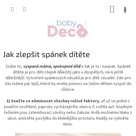
Přejít
NÁKUP
na
obsah
KOŠÍK
Jak zlepšit spánek dítěte
Znáte to,
vyspaná máma, spokojené dítě
a tak je to i naopak. Spánek
dítěte je pro děti stejně důležitý jako u dospělých, ne-li ještě
důležitější. Vytvoření spánkových návyků je pro dítě zásadní.
Zde pro
Vás máme pár tipů, které by mohly pomoci se Vašim dětem vyspat do
růžova:
1) Snažte se eliminovat všechny rušivé faktory
, ať už se jedná o
pouliční osvětlení, paprsky vycházejícího slunce či světla aut. Snadným
řešením jsou zatemňovací závěsy nebo žaluzie. Kvůli možnému hluku z
ulice, umístěte postýlku do klidnějšího prostoru. Raději se vyhněte
oknu.