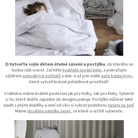
3) Vytvořte svým dětem útulné zázemí a postýlku
, do kterého se
budou rádi vracet. Začněte
kvalitním povlečením
, a pokračujte
výběrem
pohodlných polštářů
a dek. A už jste viděli
naše baldachýny
,
které vytvoří krásné pohádkové prostředí?
V nabídce máme kvalitní povlečení jak pro holky, tak pro kluky. Vyberte
si to, které dobře zapadne do designu pokoje. Postýlku můžete také
sladit s jinými doplňky a není od věci si vybrat podobnou
tapetu na zeď
.
Máme
obsáhlou nabídku tapet
, ze které si určitě vyberete.