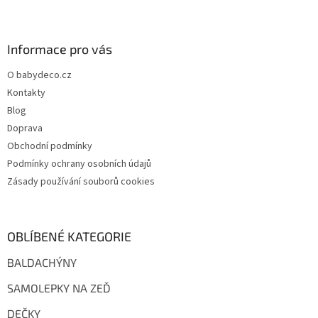
Z
á
p
a
Informace pro vás
t
O babydeco.cz
í
Kontakty
Blog
Doprava
Obchodní podmínky
Podmínky ochrany osobních údajů
Zásady používání souborů cookies
OBLÍBENÉ KATEGORIE
BALDACHÝNY
SAMOLEPKY NA ZEĎ
DEČKY