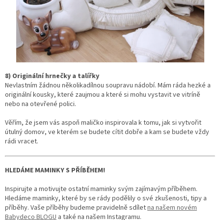
8) Originální hrnečky a talířky
Nevlastním žádnou několikadílnou soupravu nádobí. Mám ráda hezké a
originální kousky, které zaujmou a které si mohu vystavit ve vitríně
nebo na otevřené polici.
Věřím, že jsem vás aspoň maličko inspirovala k tomu, jak si vytvořit
útulný domov, ve kterém se budete cítit dobře a kam se budete vždy
rádi vracet.
HLEDÁME MAMINKY S PŘÍBĚHEM!
Inspirujte a motivujte ostatní maminky svým zajímavým příběhem.
Hledáme maminky, které by se rády podělily o své zkušenosti, tipy a
příběhy. Vaše příběhy budeme pravidelně sdílet
na našem novém
Babydeco BLOGU
a také na našem Instagramu.