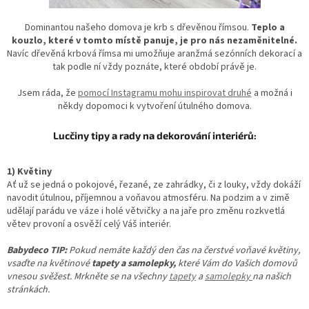
Dominantou našeho domova je krb s dřevěnou římsou.
Teplo a
kouzlo, které v tomto místě panuje, je pro nás nezaměnitelné.
Navíc dřevěná krbová římsa mi umožňuje aranžmá sezónních dekorací a
tak podle ní vždy poznáte, které období právě je.
Jsem ráda, že
pomocí Instagramu mohu inspirovat druhé
a možná i
někdy dopomoci k vytvoření útulného domova.
Lucčiny tipy a rady na dekorování interiérů:
1) Květiny
Ať už se jedná o pokojové, řezané, ze zahrádky, či z louky, vždy dokáží
navodit útulnou, příjemnou a voňavou atmosféru. Na podzim a v zimě
udělají parádu ve váze i holé větvičky a na jaře pro změnu rozkvetlá
větev provoní a osvěží celý Váš interiér.
Babydeco TIP:
Pokud nemáte každý den čas na čerstvé voňavé květiny,
vsaďte na květinové
tapety a samolepky,
které Vám do Vašich domovů
vnesou svěžest. Mrkněte se na všechny
tapety
a
samolepky
na našich
stránkách.