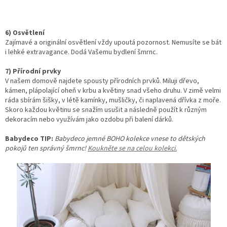
6) Osvětlení
Zajímavé a originální osvětlení vždy upoutá pozornost. Nemusíte se bát
i lehké extravagance. Dodá Vašemu bydlení šmrnc.
7) Přírodní prvky
V našem domově najdete spousty přírodních prvků. Miluji dřevo,
kámen, plápolající oheň v krbu a květiny snad všeho druhu. V zimě velmi
ráda sbírám šišky, v létě kamínky, mušličky, či naplavená dřívka z moře.
Skoro každou květinu se snažím usušit a následně použít k různým
dekoracím nebo využívám jako ozdobu při balení dárků.
Babydeco TIP:
Babydeco jemné BOHO kolekce vnese to dětských
pokojů ten správný šmrnc!
Koukněte se na celou kolekci.