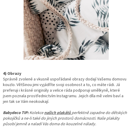
4) Obrazy
Správně zvolené a vkusně uspořádané obrazy dodají Vašemu domovu
kouzlo. Většinou jimi vyjádříte svoji osobnost a to, co máte rádi. Já
preferuji i krásné originály a velice ráda podporuji umělkyně, které
jsem poznala prostřednictvím Instagramu. Jejich díla mě velmi baví a
jen tak se Vám neokoukají.
Babydeco TIP:
Kolekce
našich plakátů
perfektně zapadne do dětských
pokojíčků a ne-li také do jiných prostorů domácnosti. Naše plakáty
působí jemně a naladí Vás doma do kouzelné nálady.