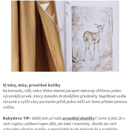
5) Vázy, mísy, proutěné košíky
Na komodu, stůl, nebo třeba okenní parapet dekoruji většinou jeden
výraznější prvek, který doladím drobnějšími předměty. Například vedle
výrazné a vyšší vázy postavím ještě jednu nižší a k tomu přidám jemnou
svíčku.
Babydeco TIP:
Viděli jste už naše
proutěné doplňky
? Jsme si jisti, že v
nich najdou zalíbení nejen děti, ale také i maminky. Skvěle do nich
schováte všechny hračky a nepořádek bude jednoduše a prakticky