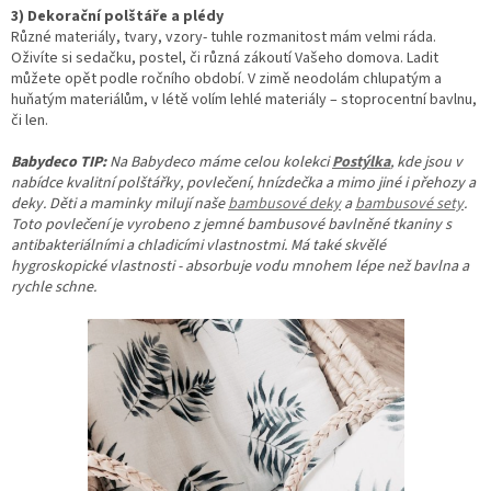
3) Dekorační polštáře a plédy
Různé materiály, tvary, vzory- tuhle rozmanitost mám velmi ráda.
Oživíte si sedačku, postel, či různá zákoutí Vašeho domova. Ladit
můžete opět podle ročního období. V zimě neodolám chlupatým a
huňatým materiálům, v létě volím lehlé materiály – stoprocentní bavlnu,
či len.
Babydeco TIP:
Na Babydeco máme celou kolekci
Postýlka
, kde jsou v
nabídce kvalitní polštářky, povlečení, hnízdečka a mimo jiné i přehozy a
deky. Děti a maminky milují naše
bambusové deky
a
bambusové sety
.
Toto p
ovlečení je vyrobeno z jemné bambusové bavlněné tkaniny s
antibakteriálními a chladicími vlastnostmi. Má také skvělé
hygroskopické vlastnosti - absorbuje vodu mnohem lépe než bavlna a
rychle schne.