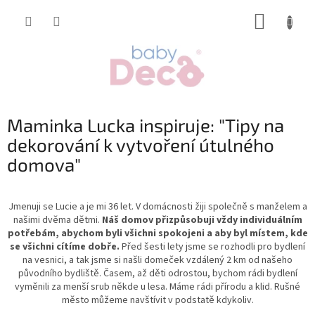
Přejít
NÁKUP
na
obsah
KOŠÍK
Maminka Lucka inspiruje: "Tipy na
dekorování k vytvoření útulného
domova"
Jmenuji se Lucie a je mi 36 let. V domácnosti žiji společně s manželem a
našimi dvěma dětmi.
Náš domov přizpůsobuji vždy individuálním
potřebám, abychom byli všichni spokojeni a aby byl místem, kde
se všichni cítíme dobře.
Před šesti lety jsme se rozhodli pro bydlení
na vesnici, a tak jsme si našli domeček vzdálený 2 km od našeho
původního bydliště. Časem, až děti odrostou, bychom rádi bydlení
vyměnili za menší srub někde u lesa. Máme rádi přírodu a klid. Rušné
město můžeme navštívit v podstatě kdykoliv.