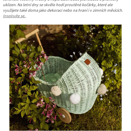
uklizen. Na letní dny se skvěle hodí proutěné kočárky, které ale
využijete také doma jako dekoraci nebo na hraní i v zimních měsících.
Inspirujte se.