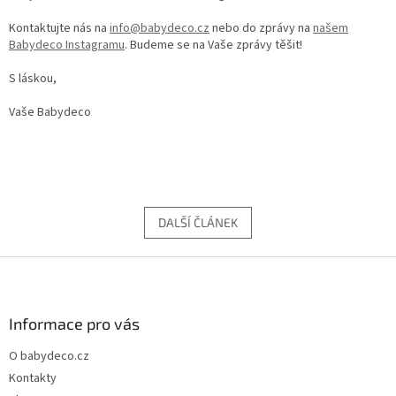
Kontaktujte nás na
info@babydeco.cz
nebo do zprávy na
našem
Babydeco Instagramu
. Budeme se na Vaše zprávy těšit!
S láskou,
Vaše Babydeco
DALŠÍ ČLÁNEK
Z
á
p
a
Informace pro vás
t
O babydeco.cz
í
Kontakty