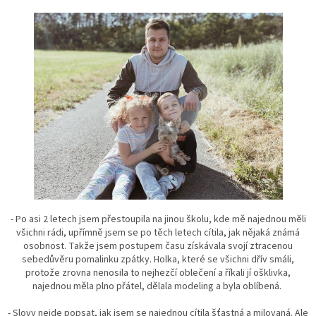
- Po asi 2 letech jsem přestoupila na jinou školu, kde mě najednou měli
všichni rádi, upřímně jsem se po těch letech cítila, jak nějaká známá
osobnost. Takže jsem postupem času získávala svojí ztracenou
sebedůvěru pomalinku zpátky. Holka, které se všichni dřív smáli,
protože zrovna nenosila to nejhezčí oblečení a říkali jí ošklivka,
najednou měla plno přátel, dělala modeling a byla oblíbená.
- Slovy nejde popsat, jak jsem se najednou cítila šťastná a milovaná. Ale