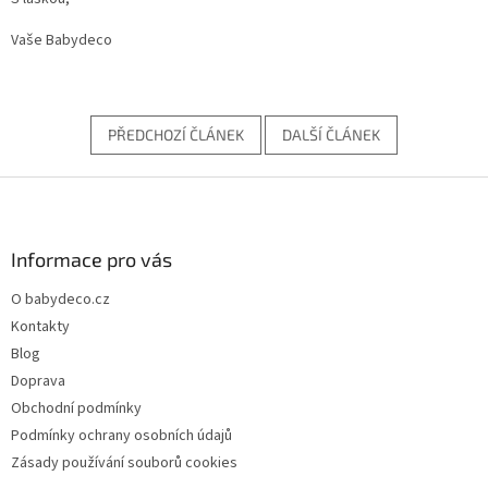
Vaše Babydeco
PŘEDCHOZÍ ČLÁNEK
DALŠÍ ČLÁNEK
Z
á
p
a
Informace pro vás
t
O babydeco.cz
í
Kontakty
Blog
Doprava
Obchodní podmínky
Podmínky ochrany osobních údajů
Zásady používání souborů cookies