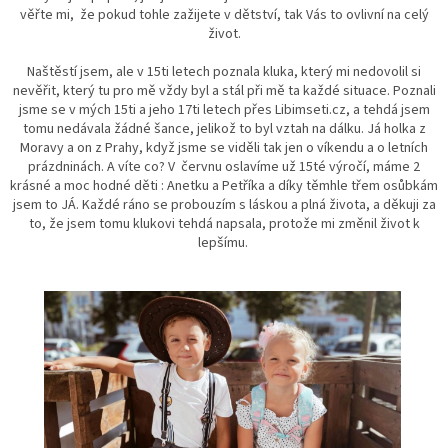
věřte mi, že pokud tohle zažijete v dětství, tak Vás to ovlivní na celý
život.
Naštěstí jsem, ale v 15ti letech poznala kluka, který mi nedovolil si
nevěřit, který tu pro mě vždy byl a stál při mě ta každé situace. Poznali
jsme se v mých 15ti a jeho 17ti letech přes Libimseti.cz, a tehdá jsem
tomu nedávala žádné šance, jelikož to byl vztah na dálku. Já holka z
Moravy a on z Prahy, když jsme se viděli tak jen o víkendu a o letních
prázdninách. A víte co? V červnu oslavíme už 15té výročí, máme 2
krásné a moc hodné děti : Anetku a Petříka a díky těmhle třem osůbkám
jsem to JÁ. Každé ráno se probouzím s láskou a plná života, a děkuji za
to, že jsem tomu klukovi tehdá napsala, protože mi změnil život k
lepšímu.