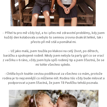
- Přítel tu pro mě vždy byl, a to i přes mé zdravotní problémy, kdy jsem
každý den kolabovala a nebylo to semnou zrovna dvakrát lehké, tak i
přesto při mě stál a pomáhal mi.
- Už jako malá, jsem toužila po klukovi na celý život, po dětech,
baráčku a spokojené rodině. Nikdy jsem nebyla ta party girl co se vrací
z večírku v 6 ráno, vždy jsem byla spíš rodinný tip a jsem šťastná, že se
mi tohle všechno splnilo.
- Chtěla bych touhle cestou poděkovat za všechno co mám, protože
rodina je to nejcennější co můžeme mít. Rodina Vás vždy bude milovat a
podporovat a jsem šťastná, že jsem Tě Pavlíčku tehdá poznala.