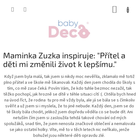
Přejít
NÁKUP
na
obsah
KOŠÍK
Maminka Zuzka inspiruje: "Přítel a
děti mi změnili život k lepšímu."
Když jsem byla malá, tak jsem si nikdy moc nevěřila, zklamalo mě totiž
plno přátel a ve škole mě šikanovali. Každý den jsem chodila do školy s
tím, co mě zase čeká. Povím Vám, že kdo tuhle bezmoc nezažil, tak
těžko pochopí, jak hrozně se dítě v téhle situaci cítí :(. Chtěla bych hned
na úvod říct, že rodina tu pro mě vždy byla, ale já se bála se s čímkoliv
svěřit a už jsem si i myslela, že to jiné nebude. Každý den, jsem se do
té školy bála chodit, jelikož jsem dopředu věděla co se bude dít. Ani
netuším čím jsem si zasloužila tehdá takové chování od mých
spolužáků, snad tím, že jsem nenosila značkové oblečení a nemalovala
se jako ostatní holky. Víte, mě to v těch letech nic neříkalo, jenže
bohužel jsou některé děti opravdu zlé.