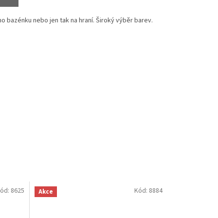
o bazénku nebo jen tak na hraní. Široký výběr barev.
ód:
8625
Kód:
8884
Akce