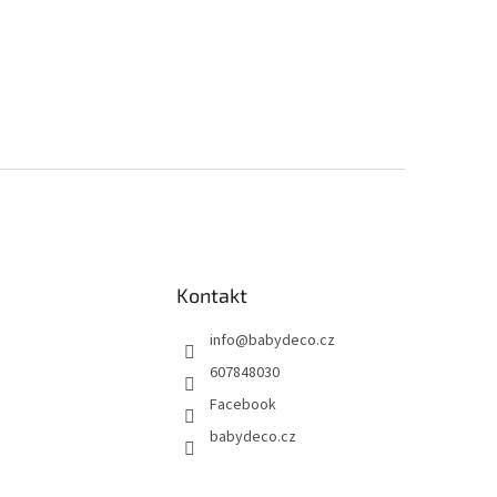
Kontakt
info
@
babydeco.cz
607848030
Facebook
babydeco.cz