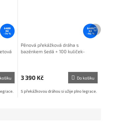
Další
5 699
5 699
produkt
Kč
Kč
–14 %
–40 %
Pěnová překážková dráha s
metová
bazénkem šedá + 100 kuliček-
červená, tyrkys, mintová
3 390 Kč
košíku
Do košíku
 legrace.
S překážkovou dráhou si užije plno legrace.