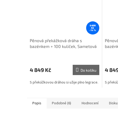
5 699
Kč
–14 %
Pěnová překážková dráha s
Pěnová
bazénkem + 100 kuliček, Sametová
bazénk
béžová
šedá
4 849 Kč
4 84
Do košíku
S překážkovou dráhou si užije plno legrace.
S překáž
Popis
Podobné (6)
Hodnocení
Disku