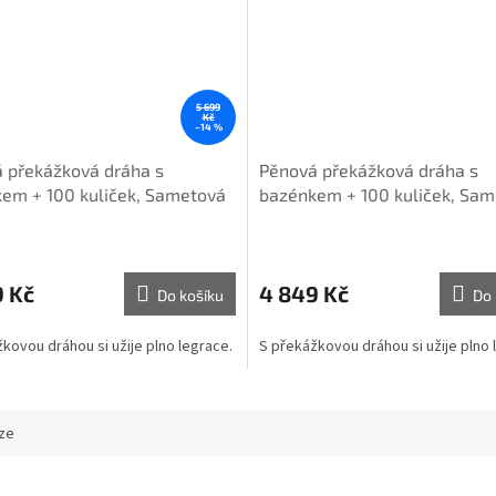
5 699
Kč
–14 %
 překážková dráha s
Pěnová překážková dráha s
em + 100 kuliček, Sametová
bazénkem + 100 kuliček, Sa
karamelová
9 Kč
4 849 Kč
Do košíku
Do 
kovou dráhou si užije plno legrace.
S překážkovou dráhou si užije plno
ze