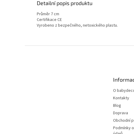
Detailní popis produktu
Průměr 7 cm
Certifikace CE
Vyrobeno z bezpečného, netoxického plastu.
Z
á
p
a
t
Informac
í
O babydeco
Kontakty
Blog
Doprava
Obchodní 
Podmínky o
údajů