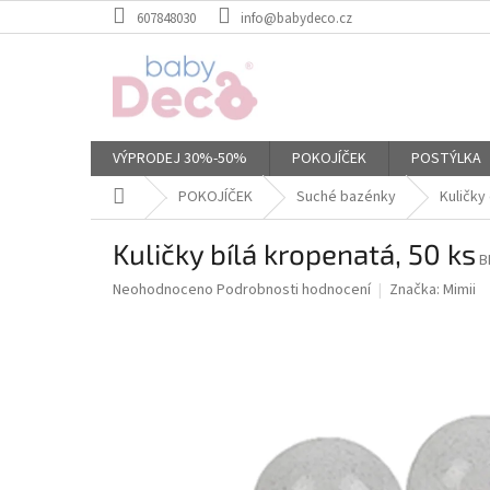
Přejít
607848030
info@babydeco.cz
na
obsah
VÝPRODEJ 30%-50%
POKOJÍČEK
POSTÝLKA
Domů
POKOJÍČEK
Suché bazénky
Kuličky
Kuličky bílá kropenatá, 50 ks
B
Průměrné
Neohodnoceno
Podrobnosti hodnocení
Značka:
Mimii
hodnocení
produktu
je
0,0
z
5
hvězdiček.