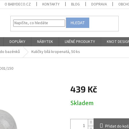
O BABYDECO.CZ
KONTAKTY
BLOG
DOPRAVA
OBCHO
HLEDAT
DOPLŇKY
NÁBYTEK
LNĚNÉ PRODUKTY
KNOT DESIG
 do bazénků
Kuličky bílá kropenatá, 50 ks
D01/150
439 Kč
Měrná
Skladem
cena:
Přidat do koš